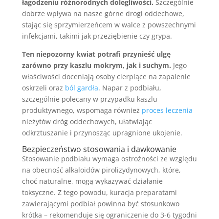
łagodzeniu różnorodnych dolegliwości.
Szczególnie
dobrze wpływa na nasze górne drogi oddechowe,
stając się sprzymierzeńcem w walce z powszechnymi
infekcjami, takimi jak przeziębienie czy grypa.
Ten niepozorny kwiat potrafi przynieść ulgę
zarówno przy kaszlu mokrym, jak i suchym.
Jego
właściwości doceniają osoby cierpiące na zapalenie
oskrzeli oraz
ból gardła
. Napar z podbiału,
szczególnie polecany w przypadku kaszlu
produktywnego, wspomaga również
proces leczenia
nieżytów dróg oddechowych, ułatwiając
odkrztuszanie i przynosząc upragnione ukojenie.
Bezpieczeństwo stosowania i dawkowanie
Stosowanie podbiału wymaga ostrożności ze względu
na obecność alkaloidów pirolizydynowych, które,
choć naturalne, mogą wykazywać działanie
toksyczne. Z tego powodu, kuracja preparatami
zawierającymi podbiał powinna być stosunkowo
krótka – rekomenduje się ograniczenie do 3-6 tygodni