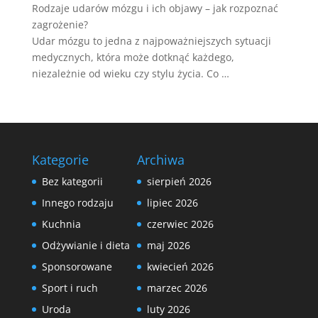
Rodzaje udarów mózgu i ich objawy – jak rozpoznać
zagrożenie?
Udar mózgu to jedna z najpoważniejszych sytuacji
medycznych, która może dotknąć każdego,
niezależnie od wieku czy stylu życia. Co …
Kategorie
Archiwa
Bez kategorii
sierpień 2026
Innego rodzaju
lipiec 2026
Kuchnia
czerwiec 2026
Odżywianie i dieta
maj 2026
Sponsorowane
kwiecień 2026
Sport i ruch
marzec 2026
Uroda
luty 2026