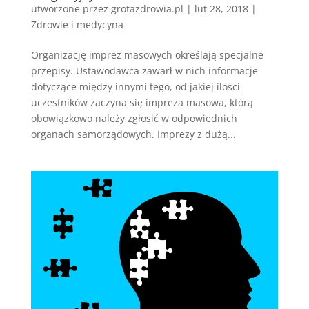
utworzone przez
grotazdrowia.pl
|
lut 28, 2018
|
Zdrowie i medycyna
Organizację imprez masowych określają specjalne
przepisy. Ustawodawca zawarł w nich informacje
dotyczące między innymi tego, od jakiej ilości
uczestników zaczyna się impreza masowa, którą
obowiązkowo należy zgłosić w odpowiednich
organach samorządowych. Imprezy z dużą...