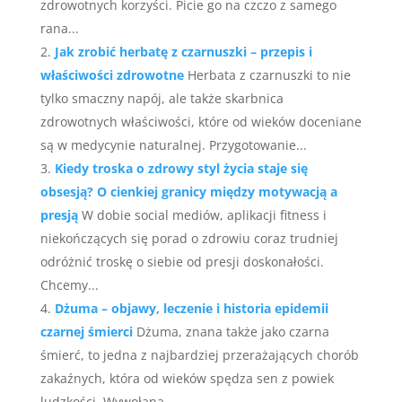
zdrowotnych korzyści. Picie go na czczo z samego
rana...
Jak zrobić herbatę z czarnuszki – przepis i
właściwości zdrowotne
Herbata z czarnuszki to nie
tylko smaczny napój, ale także skarbnica
zdrowotnych właściwości, które od wieków doceniane
są w medycynie naturalnej. Przygotowanie...
Kiedy troska o zdrowy styl życia staje się
obsesją? O cienkiej granicy między motywacją a
presją
W dobie social mediów, aplikacji fitness i
niekończących się porad o zdrowiu coraz trudniej
odróżnić troskę o siebie od presji doskonałości.
Chcemy...
Dżuma – objawy, leczenie i historia epidemii
czarnej śmierci
Dżuma, znana także jako czarna
śmierć, to jedna z najbardziej przerażających chorób
zakaźnych, która od wieków spędza sen z powiek
ludzkości. Wywołana...