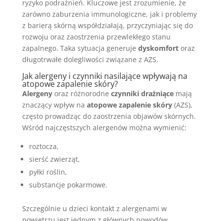
ryzyko podrażnień. Kluczowe jest zrozumienie, że
zarówno zaburzenia immunologiczne, jak i problemy
z barierą skórną współdziałają, przyczyniając się do
rozwoju oraz zaostrzenia przewlekłego stanu
zapalnego. Taka sytuacja generuje
dyskomfort
oraz
długotrwałe dolegliwości związane z AZS.
Jak alergeny i czynniki nasilające wpływają na
atopowe zapalenie skóry?
Alergeny
oraz różnorodne
czynniki drażniące
mają
znaczący wpływ na
atopowe zapalenie skóry
(AZS),
często prowadząc do zaostrzenia objawów skórnych.
Wśród najczęstszych alergenów można wymienić:
roztocza,
sierść zwierząt,
pyłki roślin,
substancje pokarmowe.
Szczególnie u dzieci kontakt z alergenami w
powietrzu jest jednym z głównych powodów