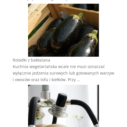
Roladki z bakłażana
Kuchnia wegetariańska wcale nie musi oznaczać
wyłącznie jedzenia surowych lub gotowanych warzyw
i owoców oraz tofu i kiełków. Przy …