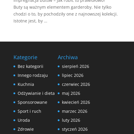
Impregnacja butów – jak robić to prawidłowo?
Buty są ważnym elementem garderoby. Nie tylko
chodzi o to, by pochodziły one z najnowszej kolekcji.
Istotne jest, by …
Kategorie
Archiwa
Bez kategorii
sierpień 2026
Innego rodzaju
lipiec 2026
Kuchnia
czerwiec 2026
Odżywianie i dieta
maj 2026
Sponsorowane
kwiecień 2026
Sport i ruch
marzec 2026
Uroda
luty 2026
Zdrowie
styczeń 2026