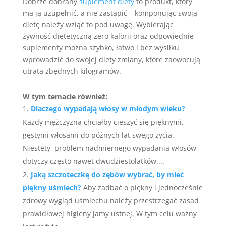
Dobrze dobrany
suplement diety
to produkt, który
ma ją uzupełnić, a nie zastąpić – komponując swoją
dietę należy wziąć to pod uwagę. Wybierając
żywność dietetyczną zero kalorii oraz odpowiednie
suplementy można szybko, łatwo i bez wysiłku
wprowadzić do swojej diety zmiany, które zaowocują
utratą zbędnych kilogramów.
W tym temacie również:
Dlaczego wypadają włosy w młodym wieku?
Każdy mężczyzna chciałby cieszyć się pięknymi,
gęstymi włosami do późnych lat swego życia.
Niestety, problem nadmiernego wypadania włosów
dotyczy często nawet dwudziestolatków....
Jaką szczoteczkę do zębów wybrać, by mieć
piękny uśmiech?
Aby zadbać o piękny i jednocześnie
zdrowy wygląd uśmiechu należy przestrzegać zasad
prawidłowej higieny jamy ustnej. W tym celu ważny