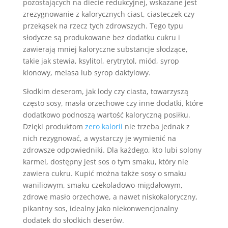
pozostających na diecie redukcyjnej, wskazane jest
zrezygnowanie z kalorycznych ciast, ciasteczek czy
przekąsek na rzecz tych zdrowszych. Tego typu
słodycze są produkowane bez dodatku cukru i
zawierają mniej kaloryczne substancje słodzące,
takie jak stewia, ksylitol, erytrytol, miód, syrop
klonowy, melasa lub syrop daktylowy.
Słodkim deserom, jak lody czy ciasta, towarzyszą
często sosy, masła orzechowe czy inne dodatki, które
dodatkowo podnoszą wartość kaloryczną posiłku.
Dzięki produktom
zero kalorii
nie trzeba jednak z
nich rezygnować, a wystarczy je wymienić na
zdrowsze odpowiedniki. Dla każdego, kto lubi solony
karmel, dostępny jest sos o tym smaku, który nie
zawiera cukru. Kupić można także sosy o smaku
waniliowym, smaku czekoladowo-migdałowym,
zdrowe masło orzechowe, a nawet niskokaloryczny,
pikantny sos, idealny jako niekonwencjonalny
dodatek do słodkich deserów.