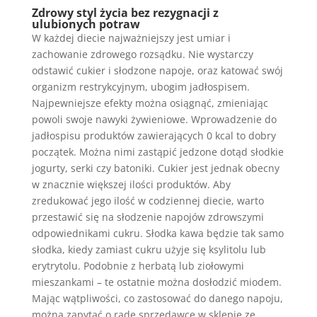
Zdrowy styl życia bez rezygnacji z
ulubionych potraw
W każdej diecie najważniejszy jest umiar i
zachowanie zdrowego rozsądku. Nie wystarczy
odstawić cukier i słodzone napoje, oraz katować swój
organizm restrykcyjnym, ubogim jadłospisem.
Najpewniejsze efekty można osiągnąć, zmieniając
powoli swoje nawyki żywieniowe. Wprowadzenie do
jadłospisu produktów zawierających 0 kcal to dobry
początek. Można nimi zastąpić jedzone dotąd słodkie
jogurty, serki czy batoniki. Cukier jest jednak obecny
w znacznie większej ilości produktów. Aby
zredukować jego ilość w codziennej diecie, warto
przestawić się na słodzenie napojów zdrowszymi
odpowiednikami cukru. Słodka kawa będzie tak samo
słodka, kiedy zamiast cukru użyje się ksylitolu lub
erytrytolu. Podobnie z herbatą lub ziołowymi
mieszankami – te ostatnie można dosłodzić miodem.
Mając wątpliwości, co zastosować do danego napoju,
można zapytać o radę sprzedawcę w sklepie ze