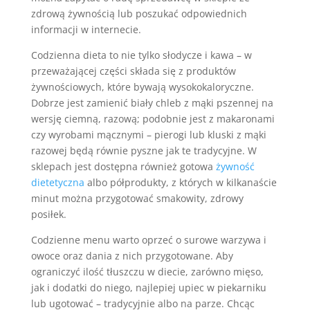
zdrową żywnością lub poszukać odpowiednich
informacji w internecie.
Codzienna dieta to nie tylko słodycze i kawa – w
przeważającej części składa się z produktów
żywnościowych, które bywają wysokokaloryczne.
Dobrze jest zamienić biały chleb z mąki pszennej na
wersję ciemną, razową; podobnie jest z makaronami
czy wyrobami mącznymi – pierogi lub kluski z mąki
razowej będą równie pyszne jak te tradycyjne. W
sklepach jest dostępna również gotowa
żywność
dietetyczna
albo półprodukty, z których w kilkanaście
minut można przygotować smakowity, zdrowy
posiłek.
Codzienne menu warto oprzeć o surowe warzywa i
owoce oraz dania z nich przygotowane. Aby
ograniczyć ilość tłuszczu w diecie, zarówno mięso,
jak i dodatki do niego, najlepiej upiec w piekarniku
lub ugotować – tradycyjnie albo na parze. Chcąc