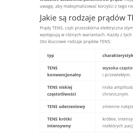
uwagę, aby maksymalizować korzyści z tego rod
Jakie są rodzaje prądów T
Prądy TENS, czyli przezskórna elektryczna st
występują w różnych wariantach. Każdy z tych
Oto kluczowe rodzaje prądów TENS:
typ
charakterysty
TENS
wysoka często
konwencjonalny
i przewlekłym.
TENS niskiej
niska amplitud
częstotliwości
chronicznym.
TENS uderzeniowy
zmienne natęże
TENS krótki
krótkie, intens
intensywny
niektórych pac