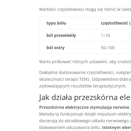
Wartości częstotliwości mogą się różnić w zale
typu bólu
częstotliwość 
ból przewlekły
1–10
ból ostry
50–100
Warto próbować różnych ustawień, aby znaleź
Dokładne dostosowanie częstotliwości, natęże
skuteczności terapii TENS. Odpowiednio dobra
zadowalających rezultatów terapeutycznych.
Jak działa przezskórna el
Przezskórna elektryczna stymulacja nerwów
Metoda ta funkcjonuje dzięki impulsom elektr
docierają do ośrodkowego układu nerwowego zn
blokowaniem odczuwania bólu.
Istotnym ele