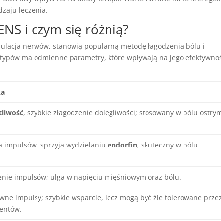
zaju leczenia.
ENS i czym się różnią?
ymulacja nerwów, stanowią popularną metodę łagodzenia bólu i
 typów ma odmienne parametry, które wpływają na jego efektywno
ka
tliwość
, szybkie złagodzenie dolegliwości; stosowany w bólu ostry
a impulsów, sprzyja wydzielaniu
endorfin
, skuteczny w bólu
nie impulsów; ulga w napięciu mięśniowym oraz bólu.
ywne impulsy; szybkie wsparcie, lecz mogą być źle tolerowane prze
jentów.