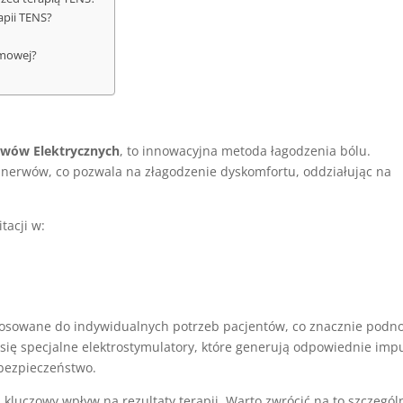
apii TENS?
omowej?
rwów Elektrycznych
, to innowacyjna metoda łagodzenia bólu.
i nerwów, co pozwala na złagodzenie dyskomfortu, oddziałując na
tacji w:
sowane do indywidualnych potrzeb pacjentów, co znacznie podno
 się specjalne elektrostymulatory, które generują odpowiednie imp
 bezpieczeństwo.
kluczowy wpływ na rezultaty terapii. Warto zwrócić na to szczegól