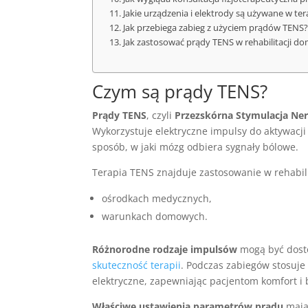
Jakie urządzenia i elektrody są używane w ter
Jak przebiega zabieg z użyciem prądów TENS?
Jak zastosować prądy TENS w rehabilitacji d
Czym są prądy TENS?
Prądy TENS
, czyli
Przezskórna Stymulacja Ne
Wykorzystuje elektryczne impulsy do aktywacj
sposób, w jaki mózg odbiera sygnały bólowe.
Terapia TENS znajduje zastosowanie w rehabili
ośrodkach medycznych,
warunkach domowych.
Różnorodne rodzaje impulsów
mogą być dosto
skuteczność terapii
. Podczas zabiegów stosuje
elektryczne, zapewniając pacjentom komfort i
Właściwe ustawienia parametrów prądu
mają 