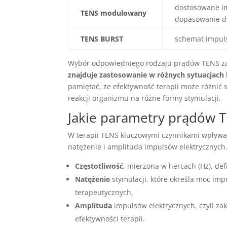
dostosowane im
TENS modulowany
dopasowanie do
TENS BURST
schemat impuls
Wybór odpowiedniego rodzaju prądów TENS zal
znajduje zastosowanie w różnych sytuacjach k
pamiętać, że efektywność terapii może różnić 
reakcji organizmu na różne formy stymulacji.
Jakie parametry prądów T
W terapii TENS kluczowymi czynnikami wpływaj
natężenie i amplituda impulsów elektrycznych
Częstotliwość
, mierzona w hercach (Hz), def
Natężenie
stymulacji, które określa moc im
terapeutycznych,
Amplituda
impulsów elektrycznych, czyli zak
efektywności terapii.