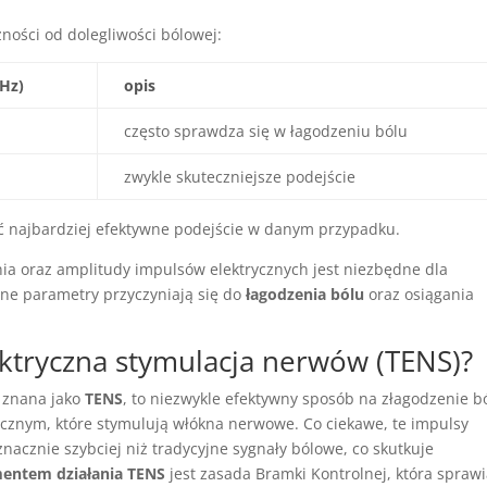
żności od dolegliwości bólowej:
(Hz)
opis
często sprawdza się w łagodzeniu bólu
zwykle skuteczniejsze podejście
ć najbardziej efektywne podejście w danym przypadku.
nia oraz amplitudy impulsów elektrycznych jest niezbędne dla
ne parametry przyczyniają się do
łagodzenia bólu
oraz osiągania
ektryczna stymulacja nerwów (TENS)?
, znana jako
TENS
, to niezwykle efektywny sposób na złagodzenie b
ycznym, które stymulują włókna nerwowe. Co ciekawe, te impulsy
acznie szybciej niż tradycyjne sygnały bólowe, co skutkuje
mentem działania TENS
jest zasada Bramki Kontrolnej, która sprawi