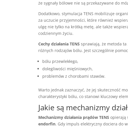
że sygnały bólowe nie są przekazywane do mó
Dodatkowo, stymulacja TENS mobilizuje organ
za uczucie przyjemności, które również wspier
ulgę nie tylko na krótką metę, ale także wspie
codziennym życiu.
Cechy działania TENS
sprawiają, że metoda ta 
różnych rodzajów bólu. Jest szczególnie pomo
bólu przewlekłego,
dolegliwości mięśniowych,
problemów z chorobami stawów.
Warto jednak zaznaczyć, że jej skuteczność mo
charakterystyki bólu, co stanowi kluczowy ele
Jakie są mechanizmy dzia
Mechanizmy działania prądów TENS
opierają 
endorfin
. Gdy impuls elektryczny dociera do