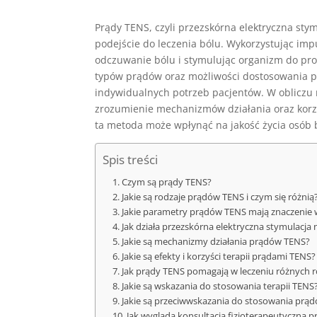
Prądy TENS, czyli przezskórna elektryczna sty
podejście do leczenia bólu. Wykorzystując impu
odczuwanie bólu i stymulując organizm do pro
typów prądów oraz możliwości dostosowania 
indywidualnych potrzeb pacjentów. W obliczu 
zrozumienie mechanizmów działania oraz korzyśc
ta metoda może wpłynąć na jakość życia osób 
Spis treści
Czym są prądy TENS?
Jakie są rodzaje prądów TENS i czym się różnią
Jakie parametry prądów TENS mają znaczenie w
Jak działa przezskórna elektryczna stymulacja
Jakie są mechanizmy działania prądów TENS?
Jakie są efekty i korzyści terapii prądami TENS?
Jak prądy TENS pomagają w leczeniu różnych 
Jakie są wskazania do stosowania terapii TENS
Jakie są przeciwwskazania do stosowania prą
Jak wygląda konsultacja fizjoterapeutyczna p