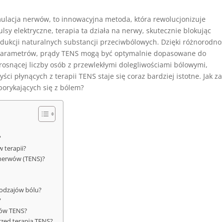
mulacja nerwów, to innowacyjna metoda, która rewolucjonizuje
lsy elektryczne, terapia ta działa na nerwy, skutecznie blokując
dukcji naturalnych substancji przeciwbólowych. Dzięki różnorodno
parametrów, prądy TENS mogą być optymalnie dopasowane do
rosnącej liczby osób z przewlekłymi dolegliwościami bólowymi,
i płynących z terapii TENS staje się coraz bardziej istotne. Jak z
borykających się z bólem?
?
 terapii?
 nerwów (TENS)?
rodzajów bólu?
?
dów TENS?
rzed terapią TENS?