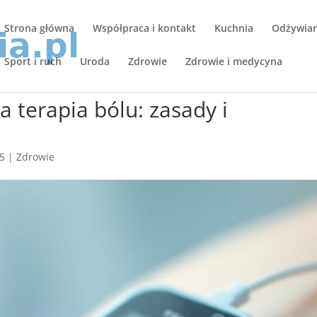
Strona główna
Współpraca i kontakt
Kuchnia
Odżywiani
Sport i ruch
Uroda
Zdrowie
Zdrowie i medycyna
 terapia bólu: zasady i
25
|
Zdrowie