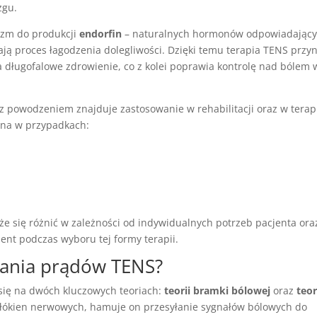
zgu.
izm do produkcji
endorfin
– naturalnych hormonów odpowiadając
ają proces łagodzenia dolegliwości. Dzięki temu terapia TENS przyn
ra długofalowe zdrowienie, co z kolei poprawia kontrolę nad bólem 
z powodzeniem znajduje zastosowanie w rehabilitacji oraz w terap
cna w przypadkach:
że się różnić w zależności od indywidualnych potrzeb pacjenta ora
ment podczas wyboru tej formy terapii.
łania prądów TENS?
się na dwóch kluczowych teoriach:
teorii bramki bólowej
oraz
teor
 włókien nerwowych, hamuje on przesyłanie sygnałów bólowych do