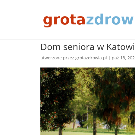
Dom seniora w Katow
utworzone przez
grotazdrowia.pl
|
paź 18, 20