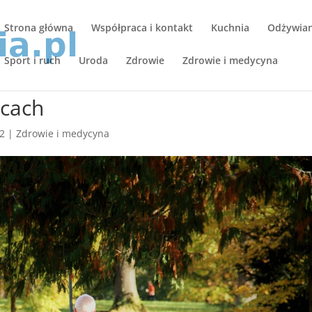
Strona główna
Współpraca i kontakt
Kuchnia
Odżywiani
Sport i ruch
Uroda
Zdrowie
Zdrowie i medycyna
icach
22
|
Zdrowie i medycyna