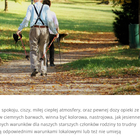
spokoju, ciszy, miłej ciepłej atmosfery, oraz pewnej dozy opieki ze
ę w ciemnych barwach, winna być kolorowa, nastrojowa, jak jesienn
alnych warunków dla naszych starszych członków rodziny to trudny
ją odpowiednimi warunkami lokalowymi lub też nie umieją