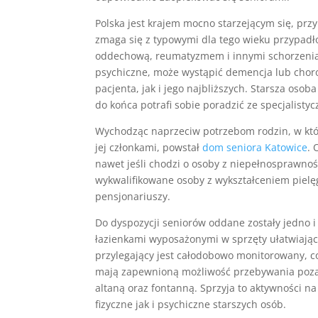
Polska jest krajem mocno starzejącym się, pr
zmaga się z typowymi dla tego wieku przypadło
oddechową, reumatyzmem i innymi schorzeniam
psychiczne, może wystąpić demencja lub choro
pacjenta, jak i jego najbliższych. Starsza oso
do końca potrafi sobie poradzić ze specjalistyc
Wychodząc naprzeciw potrzebom rodzin, w który
jej członkami, powstał
dom seniora Katowice
. 
nawet jeśli chodzi o osoby z niepełnosprawnoś
wykwalifikowane osoby z wykształceniem pielę
pensjonariuszy.
Do dyspozycji seniorów oddane zostały jedno
łazienkami wyposażonymi w sprzęty ułatwiające
przylegający jest całodobowo monitorowany, c
mają zapewnioną możliwość przebywania poz
altaną oraz fontanną. Sprzyja to aktywności 
fizyczne jak i psychiczne starszych osób.