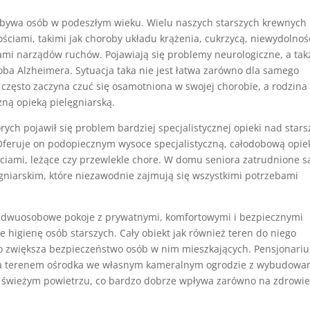
zybywa osób w podeszłym wieku. Wielu naszych starszych krewnych
ściami, takimi jak choroby układu krążenia, cukrzycą, niewydolnoś
i narządów ruchów. Pojawiają się problemy neurologiczne, a tak
ba Alzheimera. Sytuacja taka nie jest łatwa zarówno dla samego
ba często zaczyna czuć się osamotniona w swojej chorobie, a rodzina
zną opieką pielęgniarską.
ch pojawił się problem bardziej specjalistycznej opieki nad star
Oferuje on podopiecznym wysoce specjalistyczną, całodobową opie
ciami, leżące czy przewlekle chore. W domu seniora zatrudnione s
gniarskim, które niezawodnie zajmują się wszystkimi potrzebami
 i dwuosobowe pokoje z prywatnymi, komfortowymi i bezpiecznymi
 higienę osób starszych. Cały obiekt jak również teren do niego
o zwiększa bezpieczeństwo osób w nim mieszkających. Pensjonari
a terenem ośrodka we własnym kameralnym ogrodzie z wybudowa
na świeżym powietrzu, co bardzo dobrze wpływa zarówno na zdrowi