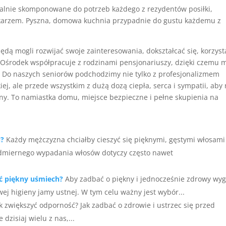
lnie skomponowane do potrzeb każdego z rezydentów posiłki,
ekarzem. Pyszna, domowa kuchnia przypadnie do gustu każdemu z
ą mogli rozwijać swoje zainteresowania, dokształcać się, korzyst
s. Ośrodek współpracuje z rodzinami pensjonariuszy, dzięki czemu 
i. Do naszych seniorów podchodzimy nie tylko z profesjonalizmem
j, ale przede wszystkim z dużą dozą ciepła, serca i sympatii, aby 
bny. To namiastka domu, miejsce bezpieczne i pełne skupienia na
u?
Każdy mężczyzna chciałby cieszyć się pięknymi, gęstymi włosami
nadmiernego wypadania włosów dotyczy często nawet
ć piękny uśmiech?
Aby zadbać o piękny i jednocześnie zdrowy wy
j higieny jamy ustnej. W tym celu ważny jest wybór...
k zwiększyć odporność? Jak zadbać o zdrowie i ustrzec się przed
dzisiaj wielu z nas,...