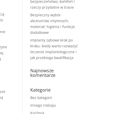
bezpieczeństwo, komfort i
rzeczy przydatne w trasie
cią
Bezpieczny wybór
że
akcesoriów intymnych,
materiał, higiena i funkcje
 nie
dodatkowe
Implanty zębowe krok po
kroku: kiedy warto rozważyć
szymi
leczenie implantologiczne i
kę,
jak przebiega kwalifikacja
ą
Najnowsze
komentarze
Kategorie
usze
ną
Bez kategorii
e
Innego rodzaju
Kuchnia