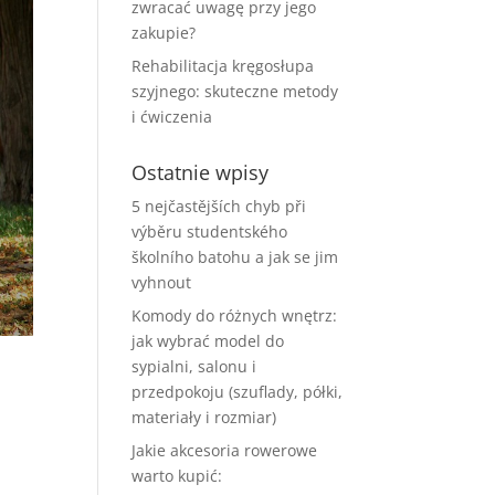
zwracać uwagę przy jego
zakupie?
Rehabilitacja kręgosłupa
szyjnego: skuteczne metody
i ćwiczenia
Ostatnie wpisy
5 nejčastějších chyb při
výběru studentského
školního batohu a jak se jim
vyhnout
Komody do różnych wnętrz:
jak wybrać model do
sypialni, salonu i
przedpokoju (szuflady, półki,
e
materiały i rozmiar)
Jakie akcesoria rowerowe
warto kupić: