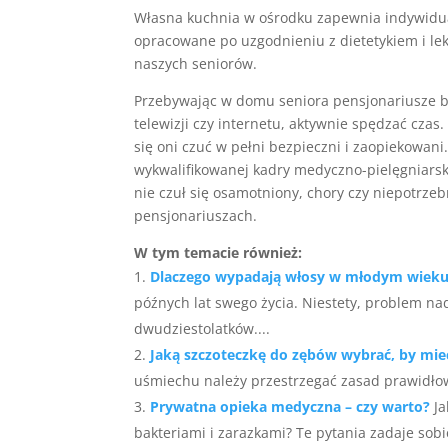
Własna kuchnia w ośrodku zapewnia indywidua
opracowane po uzgodnieniu z dietetykiem i l
naszych seniorów.
Przebywając w domu seniora pensjonariusze będ
telewizji czy internetu, aktywnie spędzać cza
się oni czuć w pełni bezpieczni i zaopiekowan
wykwalifikowanej kadry medyczno-pielęgniarskie
nie czuł się osamotniony, chory czy niepotrze
pensjonariuszach.
W tym temacie również:
Dlaczego wypadają włosy w młodym wiek
późnych lat swego życia. Niestety, problem 
dwudziestolatków....
Jaką szczoteczkę do zębów wybrać, by mie
uśmiechu należy przestrzegać zasad prawidłowe
Prywatna opieka medyczna – czy warto?
Ja
bakteriami i zarazkami? Te pytania zadaje sobie 