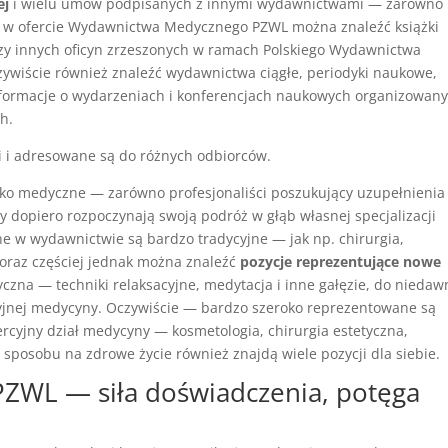
ej
i wielu umów podpisanych z innymi wydawnictwami — zarówno
mu w ofercie Wydawnictwa Medycznego PZWL można znaleźć książki
czy innych oficyn zrzeszonych w ramach Polskiego Wydawnictwa
wiście również znaleźć wydawnictwa ciągłe, periodyki naukowe,
informacje o wydarzeniach i konferencjach naukowych organizowan
h.
i i adresowane są do różnych odbiorców.
sko medyczne — zarówno profesjonaliści poszukujący uzupełnienia
zy dopiero rozpoczynają swoją podróż w głąb własnej specjalizacji
e w wydawnictwie są bardzo tradycyjne — jak np. chirurgia,
 Coraz częściej jednak można znaleźć
pozycje reprezentujące nowe
czna — techniki relaksacyjne, medytacja i inne gałęzie, do niedaw
cyjnej medycyny. Oczywiście — bardzo szeroko reprezentowane są
ercyjny dział medycyny — kosmetologia, chirurgia estetyczna,
sposobu na zdrowe życie również znajdą wiele pozycji dla siebie.
WL — siła doświadczenia, potęga