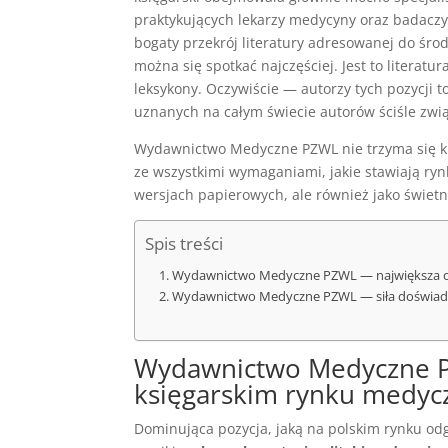
praktykujących lekarzy medycyny oraz badaczy
bogaty przekrój literatury adresowanej do śr
można się spotkać najczęściej. Jest to literat
leksykony. Oczywiście — autorzy tych pozycji t
uznanych na całym świecie autorów ściśle zw
Wydawnictwo Medyczne PZWL nie trzyma się ku
ze wszystkimi wymaganiami, jakie stawiają rynk
wersjach papierowych, ale również jako świet
Spis treści
Wydawnictwo Medyczne PZWL — największa o
Wydawnictwo Medyczne PZWL — siła doświadc
Wydawnictwo Medyczne P
księgarskim rynku medy
Dominująca pozycja, jaką na polskim rynku o