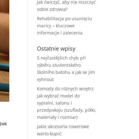
Jak ćwiczyć, aby nie niszczyć
sobie zdrowia?
Rehabilitacja po usunięciu
macicy – kluczowe
informacje i zalecenia
Ostatnie wpisy
5 nejčastějších chyb při
výběru studentského
školního batohu a jak se jim
vyhnout
Komody do różnych wnętrz:
jak wybrać model do
sypialni, salonu i
przedpokoju (szuflady, półki,
materiały i rozmiar)
ążek
Jakie akcesoria rowerowe
warto kupić: