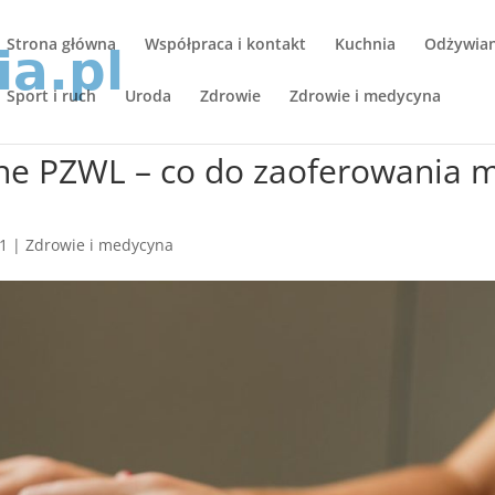
Strona główna
Współpraca i kontakt
Kuchnia
Odżywiani
Sport i ruch
Uroda
Zdrowie
Zdrowie i medycyna
e PZWL – co do zaoferowania 
21
|
Zdrowie i medycyna