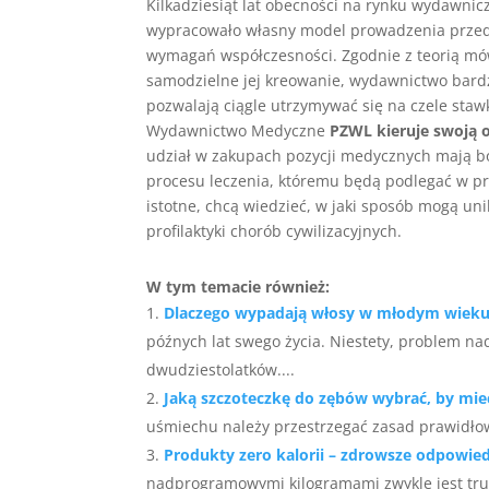
Kilkadziesiąt lat obecności na rynku wydawn
wypracowało własny model prowadzenia przedsi
wymagań współczesności. Zgodnie z teorią mó
samodzielne jej kreowanie, wydawnictwo bard
pozwalają ciągle utrzymywać się na czele sta
Wydawnictwo Medyczne
PZWL kieruje swoją 
udział w zakupach pozycji medycznych mają bo
procesu leczenia, któremu będą podlegać w p
istotne, chcą wiedzieć, w jaki sposób mogą un
profilaktyki chorób cywilizacyjnych.
W tym temacie również:
Dlaczego wypadają włosy w młodym wiek
późnych lat swego życia. Niestety, problem 
dwudziestolatków....
Jaką szczoteczkę do zębów wybrać, by mie
uśmiechu należy przestrzegać zasad prawidłowe
Produkty zero kalorii – zdrowsze odpowi
nadprogramowymi kilogramami zwykle jest trudn