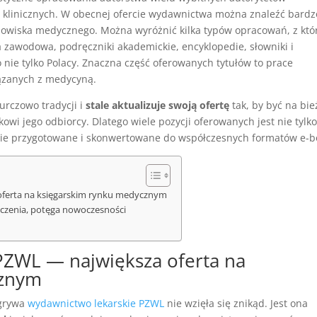
 klinicznych. W obecnej ofercie wydawnictwa można znaleźć bardz
odowiska medycznego. Można wyróżnić kilka typów opracowań, z któ
ura zawodowa, podręczniki akademickie, encyklopedie, słowniki i
o nie tylko Polacy. Znaczna część oferowanych tytułów to prace
iązanych z medycyną.
rczowo tradycji i
stale aktualizuje swoją ofertę
tak, by być na bie
owi jego odbiorcy. Dlatego wiele pozycji oferowanych jest nie tylk
nie przygotowane i skonwertowane do współczesnych formatów e-b
ferta na księgarskim rynku medycznym
zenia, potęga nowoczesności
ZWL — największa oferta na
cznym
dgrywa
wydawnictwo lekarskie PZWL
nie wzięła się znikąd. Jest ona