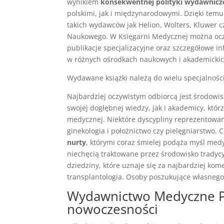
wynikiem
konsekwentnej polityki wydawnicz
polskimi, jak i międzynarodowymi. Dzięki te
takich wydawców jak Helion, Wolters, Kluwer 
Naukowego. W Księgarni Medycznej można oczy
publikacje specjalizacyjne oraz szczegółowe 
w różnych ośrodkach naukowych i akademickic
Wydawane książki należą do wielu specjalnośc
Najbardziej oczywistym odbiorcą jest środowi
swojej dogłębnej wiedzy, jak i akademicy, któr
medycznej. Niektóre dyscypliny reprezentowan
ginekologia i położnictwo czy pielęgniarstwo.
nurty
, którymi coraz śmielej podąża myśl medy
niechęcią traktowane przez środowisko trady
dziedziny, które uznaje się za najbardziej kom
transplantologia. Osoby poszukujące własnego 
Wydawnictwo Medyczne PZ
nowoczesności