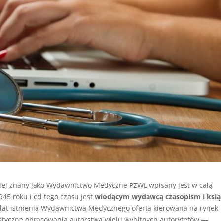
iej znany jako Wydawnictwo Medyczne PZWL wpisany jest w całą
945 roku i od tego czasu jest
wiodącym wydawcą czasopism i ksi
 lat istnienia Wydawnictwa Medycznego oferta kierowana na rynek
istyczne opracowania autorstwa wielu wybitnych autorytetów —