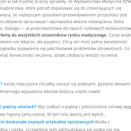
iczym w tak trudnej branży sprawiły, że Wydawnictwo Medyczne PZ
ębiorstwa, które potrafi dopasować się do zmieniających się
wiącą, że najlepszym sposobem przewidywaniem przyszłości jest
zo aktywnie opracowuje i wprowadza własne rozwiązania, które
wki. Dlatego — w przeciwieństwie do swoich rynkowych konkurentó
ofertę do wszystkich uczestników rynku medycznego
. Coraz więk
wiem nie lekarze, ale pacjenci. Chcą oni mieć pełną świadomość
rzypadku pojawienia się jakichkolwiek problemów zdrowotnych. Co
iknąć konieczności leczenia, dzięki zdobyciu wiedzy na temat
u?
Każdy mężczyzna chciałby cieszyć się pięknymi, gęstymi włosami
nadmiernego wypadania włosów dotyczy często nawet
ć piękny uśmiech?
Aby zadbać o piękny i jednocześnie zdrowy wy
j higieny jamy ustnej. W tym celu ważny jest wybór...
edni doskonale znanych artykułów spożywczych
Walka z
a i ciężka, szczególnie jeśli odchudzająca się osoba nie ma