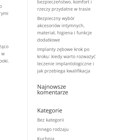
bezpieczeństwo, komfort i
o
rzeczy przydatne w trasie
rymi
Bezpieczny wybór
akcesoriów intymnych,
materiał, higiena i funkcje
dodatkowe
żąco
Implanty zębowe krok po
o w
kroku: kiedy warto rozważyć
ooki.
leczenie implantologiczne i
jak przebiega kwalifikacja
Najnowsze
komentarze
Kategorie
Bez kategorii
Innego rodzaju
Kuchnia