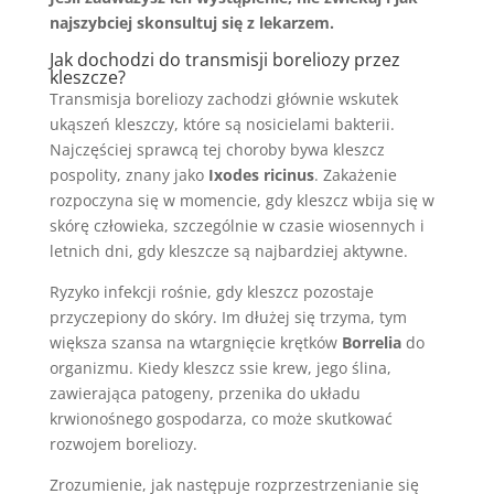
najszybciej skonsultuj się z lekarzem.
Jak dochodzi do transmisji boreliozy przez
kleszcze?
Transmisja boreliozy zachodzi głównie wskutek
ukąszeń kleszczy, które są nosicielami bakterii.
Najczęściej sprawcą tej choroby bywa kleszcz
pospolity, znany jako
Ixodes ricinus
. Zakażenie
rozpoczyna się w momencie, gdy kleszcz wbija się w
skórę człowieka, szczególnie w czasie wiosennych i
letnich dni, gdy kleszcze są najbardziej aktywne.
Ryzyko infekcji rośnie, gdy kleszcz pozostaje
przyczepiony do skóry. Im dłużej się trzyma, tym
większa szansa na wtargnięcie krętków
Borrelia
do
organizmu. Kiedy kleszcz ssie krew, jego ślina,
zawierająca patogeny, przenika do układu
krwionośnego gospodarza, co może skutkować
rozwojem boreliozy.
Zrozumienie, jak następuje rozprzestrzenianie się