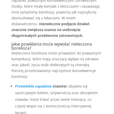
zapobiec poważnym konsekwencjom zdrowotnym.
Osoby, które miały kontakt z kleszczami i zauważają
inne symptomy boreliozy, powinny jak najszybciej
skonsultować się z lekarzem. W moim
doświadczeniu,
niezwłoczne podjęcie działań
znacznie zwiększa szanse na uniknięcie
długotrwałych problemów zdrowotnych.
Jakie powikłania może wywołać nieleczona
borelioza?
Nieleczona borelioza może prowadzić do poważnych
komplikacji, które mają znaczący wpływ na zdrowie
oraz jakość życia osób dotkniętych tą chorobą.
Poniżej przedstawiamy najczęstsze konsekwencje
boreliozy:
Przewlekłe zapalenie
stawów:
objawia się
uporczywym bólem, sztywnością oraz obrzękiem
stawów, może trwać przez wiele miesięcy, co
często wiąże się z koniecznością intensywnej
terapii.