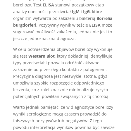
boreliozy. Test
ELISA
stanowi początkowy etap
analizy obecności przeciwciał
IgM
i
IgG
, które
organizm wytwarza po zakażeniu bakterią
Borrelia
burgdorferi
. Pozytywny wynik w teście
ELISA
może
sugerować możliwość zakażenia, jednak nie jest to
jeszcze jednoznaczna diagnoza.
W celu potwierdzenia objawów boreliozy wykonuje
się test
Western Blot
, który dokładniej identyfikuje
typy przeciwciał i pozwala odróżnić aktywne
zakażenie od przeszłego kontaktu z patogenem.
Precyzyjna diagnoza jest niezwykle istotna, gdyż
umożliwia szybkie rozpoczęcie odpowiedniego
leczenia, co z kolei znacznie minimalizuje ryzyko
potencjalnych powikłań związanych z tą chorobą.
Warto jednak pamiętać, że w diagnostyce boreliozy
wyniki serologiczne mogą czasem prowadzić do
fałszywych pozytywów lub negatywów. Z tego
powodu interpretacja wyników powinna być zawsze