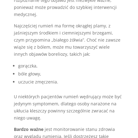
rozpoznanie tego objawu jest niezwykle ważne,
ponieważ może prowadzić do szybkiej interwencji
medycznej.
Najczęściej rumień ma formę okrągłej plamy, z
jaśniejszym środkiem i ciemniejszymi brzegami,
czym przypomina „białego żółwia”. Choć nie zawsze
wiąże się z bólem, może mu towarzyszyć wiele
innych objawów boreliozy, takich jak:
gorączka,
bóle głowy,
uczucie zmęczenia.
U niektórych pacjentów rumień wędrujący może być
jedynym symptomem, dlatego osoby narażone na
ukłucia kleszczy powinny szczególnie zwracać na
niego uwagę.
Bardzo ważne
jest monitorowanie stanu zdrowia
oraz wyglądu rumienia. Jeśli dostrzeżesz takie