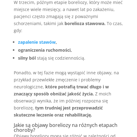
W trzecim, późnym etapie boreliozy, który może mieć
miejsce wiele miesięcy, a nawet lat po zakażeniu,
pacjenci często zmagają się z poważnymi
schorzeniami, takimi jak
borelioza stawowa.
To czas,
gdy:
zapalenie stawów
,
ograniczenia ruchomości,
silny ból
stają się codziennością.
Ponadto, w tej fazie mogą wystąpić inne objawy, na
przykład przewlekłe zmęczenie i problemy
neurologiczne,
które potrafią trwać długo i w
znaczący sposób obniżać jakość życia.
Z moich
obserwacji wynika, że im później rozpozna się
boreliozę,
tym trudniej jest przeprowadzić
skuteczne leczenie oraz rehabilitację.
Jakie są objawy boreliozy na różnych etapach
choroby?
Objawy boreliozy mogą się różnić w zależności od