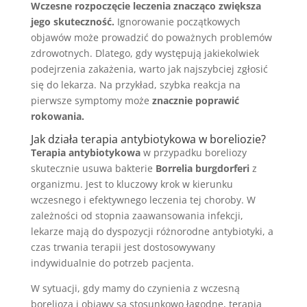
Wczesne rozpoczęcie leczenia znacząco zwiększa
jego skuteczność.
Ignorowanie początkowych
objawów może prowadzić do poważnych problemów
zdrowotnych. Dlatego, gdy występują jakiekolwiek
podejrzenia zakażenia, warto jak najszybciej zgłosić
się do lekarza. Na przykład, szybka reakcja na
pierwsze symptomy może
znacznie poprawić
rokowania.
Jak działa terapia antybiotykowa w boreliozie?
Terapia antybiotykowa
w przypadku boreliozy
skutecznie usuwa bakterie
Borrelia burgdorferi
z
organizmu. Jest to kluczowy krok w kierunku
wczesnego i efektywnego leczenia tej choroby. W
zależności od stopnia zaawansowania infekcji,
lekarze mają do dyspozycji różnorodne antybiotyki, a
czas trwania terapii jest dostosowywany
indywidualnie do potrzeb pacjenta.
W sytuacji, gdy mamy do czynienia z wczesną
boreliozą i objawy są stosunkowo łagodne, terapia