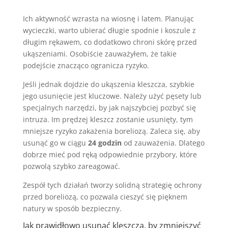
Ich aktywność wzrasta na wiosnę i latem. Planując
wycieczki, warto ubierać długie spodnie i koszule z
długim rękawem, co dodatkowo chroni skórę przed
ukąszeniami. Osobiście zauważyłem, że takie
podejście znacząco ogranicza ryzyko.
Jeśli jednak dojdzie do ukąszenia kleszcza, szybkie
jego usunięcie jest kluczowe. Należy użyć pęsety lub
specjalnych narzędzi, by jak najszybciej pozbyć się
intruza. Im prędzej kleszcz zostanie usunięty, tym
mniejsze ryzyko zakażenia boreliozą. Zaleca się, aby
usunąć go w ciągu
24 godzin
od zauważenia. Dlatego
dobrze mieć pod ręką odpowiednie przybory, które
pozwolą szybko zareagować.
Zespół tych działań tworzy solidną strategię ochrony
przed boreliozą, co pozwala cieszyć się pięknem
natury w sposób bezpieczny.
Jak prawidłowo usunąć kleszcza, by zmniejszyć