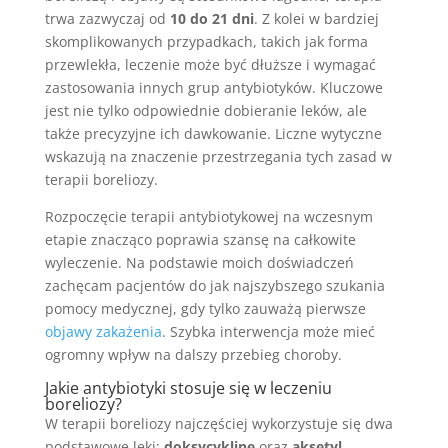
trwa zazwyczaj od
10 do 21 dni
. Z kolei w bardziej
skomplikowanych przypadkach, takich jak forma
przewlekła, leczenie może być dłuższe i wymagać
zastosowania innych grup antybiotyków. Kluczowe
jest nie tylko odpowiednie dobieranie leków, ale
także precyzyjne ich dawkowanie. Liczne wytyczne
wskazują na znaczenie przestrzegania tych zasad w
terapii boreliozy.
Rozpoczęcie terapii antybiotykowej na wczesnym
etapie znacząco poprawia szansę na całkowite
wyleczenie. Na podstawie moich doświadczeń
zachęcam pacjentów do jak najszybszego szukania
pomocy medycznej, gdy tylko zauważą pierwsze
objawy zakażenia
. Szybka interwencja może mieć
ogromny wpływ na dalszy przebieg choroby.
Jakie antybiotyki stosuje się w leczeniu
boreliozy?
W terapii boreliozy najczęściej wykorzystuje się dwa
podstawowe leki:
doksycyklinę
oraz
aksetyl