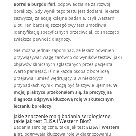
Borrelia burgdorferi
, odpowiedzialne za rozwój
boreliozy. Gdy wynik tego testu jest dodatni, lekarze
zazwyczaj zalecają kolejne badanie, czyli Western
Blot. Ten bardziej szczegółowy test umożliwia
identyfikację specyficznych przeciwciał, co znacząco
zwiększa pewność diagnozy.
Nie można jednak zapominać, że lekarz powinien
przywiązywać wagę zarówno do wyników testów, jak i
objawów klinicznych zgłaszanych przez pacjenta.
Warto pamiętać, iż nie każda osoba z boreliozą
przejawia rumień wędrujący, a w niektórych
przypadkach wyniki mogą być fałszywie ujemne.
W
mojej praktyce przekonałem się, że precyzyjna
diagnoza odgrywa kluczową rolę w skutecznym
leczeniu boreliozy.
Jakie znaczenie mają badania serologiczne,
takie jak test ELISA i Western Blot?
Badania serologiczne, takie jak test
ELISA
i
Western
Blot
, odgrywają kluczową rolę w diagnozowaniu