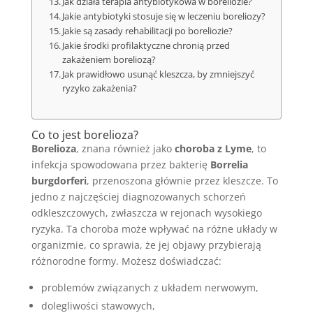
Jak działa terapia antybiotykowa w boreliozie?
Jakie antybiotyki stosuje się w leczeniu boreliozy?
Jakie są zasady rehabilitacji po boreliozie?
Jakie środki profilaktyczne chronią przed
zakażeniem boreliozą?
Jak prawidłowo usunąć kleszcza, by zmniejszyć
ryzyko zakażenia?
Co to jest borelioza?
Borelioza
, znana również jako
choroba z Lyme
, to
infekcja spowodowana przez bakterię
Borrelia
burgdorferi
, przenoszona głównie przez kleszcze. To
jedno z najczęściej diagnozowanych schorzeń
odkleszczowych, zwłaszcza w rejonach wysokiego
ryzyka. Ta choroba może wpływać na różne układy w
organizmie, co sprawia, że jej objawy przybierają
różnorodne formy. Możesz doświadczać:
problemów związanych z układem nerwowym,
dolegliwości stawowych,