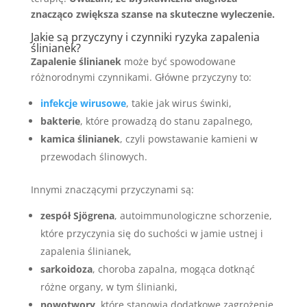
znacząco zwiększa szanse na skuteczne wyleczenie.
Jakie są przyczyny i czynniki ryzyka zapalenia
ślinianek?
Zapalenie ślinianek
może być spowodowane
różnorodnymi czynnikami. Główne przyczyny to:
infekcje wirusowe
, takie jak wirus świnki,
bakterie
, które prowadzą do stanu zapalnego,
kamica ślinianek
, czyli powstawanie kamieni w
przewodach ślinowych.
Innymi znaczącymi przyczynami są:
zespół Sjögrena
, autoimmunologiczne schorzenie,
które przyczynia się do suchości w jamie ustnej i
zapalenia ślinianek,
sarkoidoza
, choroba zapalna, mogąca dotknąć
różne organy, w tym ślinianki,
nowotwory
, które stanowią dodatkowe zagrożenie