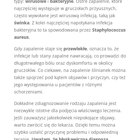
typy:
wirusowe
i
bakteryjne
. Ostre zapalenie, które
najczęściej występuje w gruczołach przyusznych,
często wywołane jest wirusową infekcją, taką jak
świnka
. Z kolei najczęściej napotykana infekcja
bakteryjna to ta spowodowana przez
Staphylococcus
aureus
.
Gdy zapalenie staje się
przewlekłe
, oznacza to, że
infekcje lub stany zapalne nawracają, co prowadzi do
długotrwałego bólu oraz dyskomfortu w okolicy
gruczołów. Co ciekawe, na zapalenie ślinianek można
także spojrzeć pod kątem objawów i przyczyn, czy też
jego występowania u pacjentów z różnymi
schorzeniami.
Dokładne zdiagnozowanie rodzaju zapalenia jest
niezwykle istotne dla podjęcia właściwego leczenia.
Jeśli zauważysz jakiekolwiek niepokojące objawy,
warto zwrócić się do lekarza. Dzięki temu można
szybko ustalić przyczynę problemu i odpowiednią
terapię.
Uważam, że błyskawiczna diagnoza