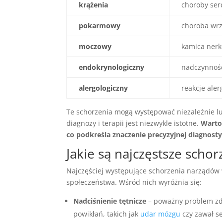
krążenia
choroby ser
pokarmowy
choroba wr
moczowy
kamica nerk
endokrynologiczny
nadczynność
alergologiczny
reakcje aler
Te schorzenia mogą występować niezależnie lu
diagnozy i terapii jest niezwykle istotne.
Warto
co podkreśla znaczenie precyzyjnej diagnosty
Jakie są najczęstsze sch
Najczęściej występujące schorzenia narządów w
społeczeństwa. Wśród nich wyróżnia się:
Nadciśnienie tętnicze
– poważny problem zdr
powikłań, takich jak
udar mózgu
czy zawał se