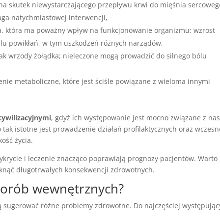
 na skutek niewystarczającego przepływu krwi do mięśnia sercoweg
aga natychmiastowej interwencji,
a, która ma poważny wpływ na funkcjonowanie organizmu; wzrost
elu powikłań, w tym uszkodzeń różnych narządów,
jak wrzody żołądka; nieleczone mogą prowadzić do silnego bólu
nie metaboliczne, które jest ściśle powiązane z wieloma innymi
ywilizacyjnymi
, gdyż ich występowanie jest mocno związane z na
 tak istotne jest prowadzenie działań profilaktycznych oraz wczesn
ość życia.
krycie i leczenie znacząco poprawiają prognozy pacjentów. Warto
iknąć długotrwałych konsekwencji zdrowotnych.
chorób wewnętrznych?
ugerować różne problemy zdrowotne. Do najczęściej występując