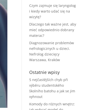
Czym zajmuje się laryngolog
i kiedy warto udać się na
wizytę?
Dlaczego tak ważne jest, aby
mieć odpowiednio dobrany
materac?
Diagnozowanie problemów
nefrologicznych u dzieci.
Nefrolog dziecięcy
Warszawa, Kraków
Ostatnie wpisy
5 nejčastějších chyb při
výběru studentského
školního batohu a jak se jim
vyhnout
Komody do różnych wnętrz:
jak wybrać model do