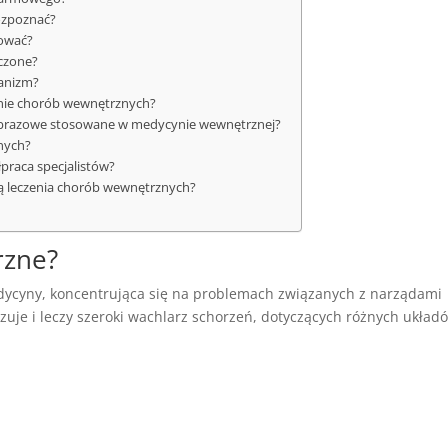
rozpoznać?
lować?
eczone?
ganizm?
zenie chorób wewnętrznych?
i obrazowe stosowane w medycynie wewnętrznej?
znych?
łpraca specjalistów?
ą leczenia chorób wewnętrznych?
rzne?
dycyny, koncentrująca się na problemach związanych z narządami
zuje i leczy szeroki wachlarz schorzeń, dotyczących różnych układ