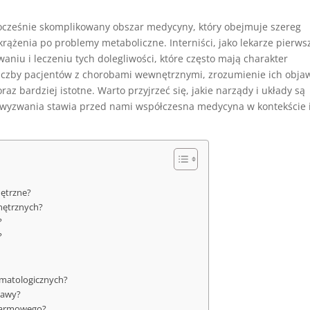
nocześnie skomplikowany obszar medycyny, który obejmuje szereg
ążenia po problemy metaboliczne. Interniści, jako lekarze pierws
aniu i leczeniu tych dolegliwości, które często mają charakter
j liczby pacjentów z chorobami wewnętrznymi, zrozumienie ich obja
raz bardziej istotne. Warto przyjrzeć się, jakie narządy i układy są
e wyzwania stawia przed nami współczesna medycyna w kontekście 
nętrzne?
nętrznych?
?
?
ematologicznych?
jawy?
okarmowego?