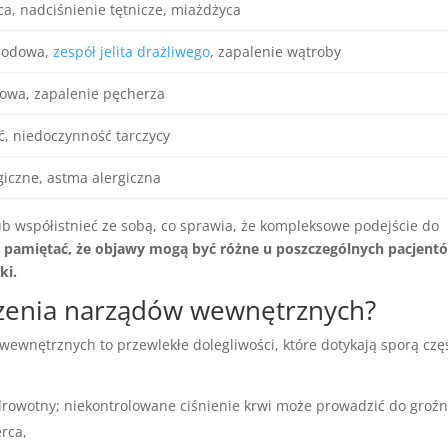
ca, nadciśnienie tętnicze, miażdżyca
zodowa,
zespół jelita drażliwego
, zapalenie wątroby
owa, zapalenie pęcherza
, niedoczynność tarczycy
giczne, astma alergiczna
b współistnieć ze sobą, co sprawia, że kompleksowe podejście do
 pamiętać, że objawy mogą być różne u poszczególnych pacjent
ki.
orzenia narządów wewnętrznych?
ewnętrznych to przewlekłe dolegliwości, które dotykają sporą czę
owotny; niekontrolowane ciśnienie krwi może prowadzić do groź
rca,