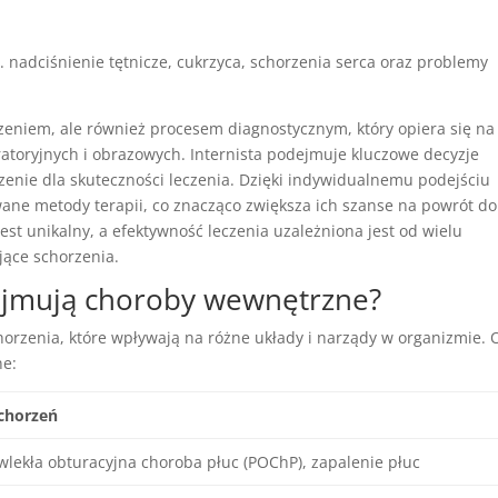
 nadciśnienie tętnicze, cukrzyca, schorzenia serca oraz problemy
zeniem, ale również procesem diagnostycznym, który opiera się na
toryjnych i obrazowych. Internista podejmuje kluczowe decyzje
zenie dla skuteczności leczenia. Dzięki indywidualnemu podejściu
ane metody terapii, co znacząco zwiększa ich szanse na powrót do
est unikalny, a efektywność leczenia uzależniona jest od wielu
ejące schorzenia.
bejmują choroby wewnętrzne?
rzenia, które wpływają na różne układy i narządy w organizmie. 
ne:
schorzeń
wlekła obturacyjna choroba płuc (POChP), zapalenie płuc