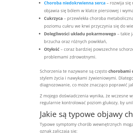
Choroba niedokrwienna serca
– rozwija się
objawia się bólem w klatce piersiowej i wym
Cukrzyca
– przewlekła choroba metaboliczn
poziomu cukru we krwi przyczynia się do wi
Dolegliwości układu pokarmowego
– takie 
brzucha oraz różnych powikłań,
Otyłość
– coraz bardziej powszechne schorze
problemami zdrowotnymi.
Schorzenia te nazywane są często
chorobami c
stylem życia i nawykami żywieniowymi. Dlatego
diagnozowanie, co może znacząco poprawić jak
Z mojego doświadczenia wynika, że wczesne wy
regularnie kontrolować poziom glukozy, by un
Jakie są typowe objawy 
Typowe symptomy chorób wewnętrznych mogą s
oznak zaliczają się: