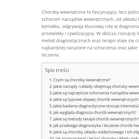
Choroby wewnętrzne to fascynujący, lecz jed
schorzeń narządów wewnętrznych, od układu kr
kontaktu, odgrywają kluczową rolę w diagnozow
przewlekły i cywilizacyjny. W obliczu rosnące
metod diagnostycznych oraz terapii staje się co
najbardziej narażone na schorzenia oraz jaki
leczenia.
Spis treści
Czym są choroby wewnętrzne?
Jakie narządy i układy obejmują choroby wew
Jakie są najczęstsze schorzenia narządów wew
Jakie są typowe objawy chorób wewnętrznych
Jakie badania diagnostyczne stosuje internista
Jak wygląda diagnoza chorób wewnętrznych?
Jakie są metody terapii chorób wewnętrznych?
Jak przebiega diagnostyka i leczenie chorób h
Jakie są choroby układu oddechowego i ich ob
Jak rozpoznawać i leczyć choroby układu p