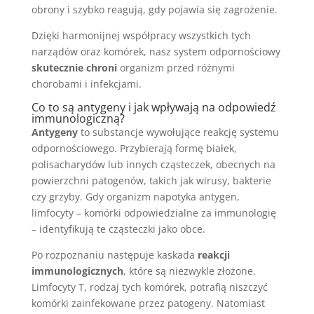
obrony i szybko reagują, gdy pojawia się zagrożenie.
Dzięki harmonijnej współpracy wszystkich tych
narządów oraz komórek, nasz system odpornościowy
skutecznie chroni
organizm przed różnymi
chorobami i infekcjami.
Co to są antygeny i jak wpływają na odpowiedź
immunologiczną?
Antygeny
to substancje wywołujące reakcję systemu
odpornościowego. Przybierają formę białek,
polisacharydów lub innych cząsteczek, obecnych na
powierzchni patogenów, takich jak wirusy, bakterie
czy grzyby. Gdy organizm napotyka antygen,
limfocyty – komórki odpowiedzialne za immunologię
– identyfikują te cząsteczki jako obce.
Po rozpoznaniu następuje kaskada
reakcji
immunologicznych
, które są niezwykle złożone.
Limfocyty T, rodzaj tych komórek, potrafią niszczyć
komórki zainfekowane przez patogeny. Natomiast