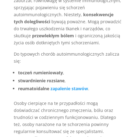
zaburzać równowagę w systemie immunologicznym,
sprzyjając pojawieniu się schorzeń
autoimmunologicznych. Niestety,
konsekwencje
tych dolegliwości
bywają poważne. Mogą prowadzić
do trwałego uszkodzenia tkanek i narządów, co
skutkuje
przewlekłym bólem
i ograniczoną jakością
życia osób dotkniętych tymi schorzeniami.
Do typowych chorób autoimmunologicznych zalicza
się:
toczeń rumieniowaty
,
stwardnienie rozsiane
,
reumatoidalne
zapalenie stawów
.
Osoby cierpiące na te przypadłości mogą
doświadczać chronicznego zmęczenia, bólu oraz
trudności w codziennym funkcjonowaniu. Dlatego
też, osoby narażone na te schorzenia powinny
regularnie konsultować się ze specjalistami.