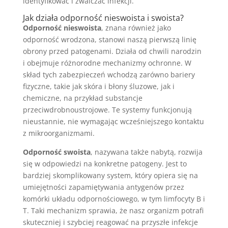
identyfikować i zwalczać infekcji.
Jak działa odporność nieswoista i swoista?
Odporność nieswoista
, znana również jako
odporność wrodzona, stanowi naszą pierwszą linię
obrony przed patogenami. Działa od chwili narodzin
i obejmuje różnorodne mechanizmy ochronne. W
skład tych zabezpieczeń wchodzą zarówno bariery
fizyczne, takie jak skóra i błony śluzowe, jak i
chemiczne, na przykład substancje
przeciwdrobnoustrojowe. Te systemy funkcjonują
nieustannie, nie wymagając wcześniejszego kontaktu
z mikroorganizmami.
Odporność swoista
, nazywana także nabytą, rozwija
się w odpowiedzi na konkretne patogeny. Jest to
bardziej skomplikowany system, który opiera się na
umiejętności zapamiętywania antygenów przez
komórki układu odpornościowego, w tym limfocyty B i
T. Taki mechanizm sprawia, że nasz organizm potrafi
skuteczniej i szybciej reagować na przyszłe infekcje