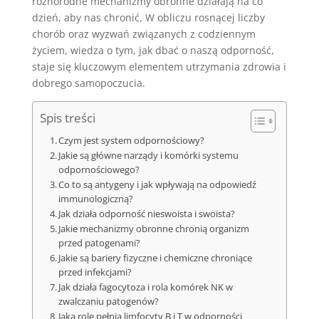
różnorodne mechanizmy obronne działają na co
dzień, aby nas chronić. W obliczu rosnącej liczby
chorób oraz wyzwań związanych z codziennym
życiem, wiedza o tym, jak dbać o naszą odporność,
staje się kluczowym elementem utrzymania zdrowia i
dobrego samopoczucia.
Spis treści
Czym jest system odpornościowy?
Jakie są główne narządy i komórki systemu
odpornościowego?
Co to są antygeny i jak wpływają na odpowiedź
immunologiczną?
Jak działa odporność nieswoista i swoista?
Jakie mechanizmy obronne chronią organizm
przed patogenami?
Jakie są bariery fizyczne i chemiczne chroniące
przed infekcjami?
Jak działa fagocytoza i rola komórek NK w
zwalczaniu patogenów?
Jaką rolę pełnią limfocyty B i T w odporności