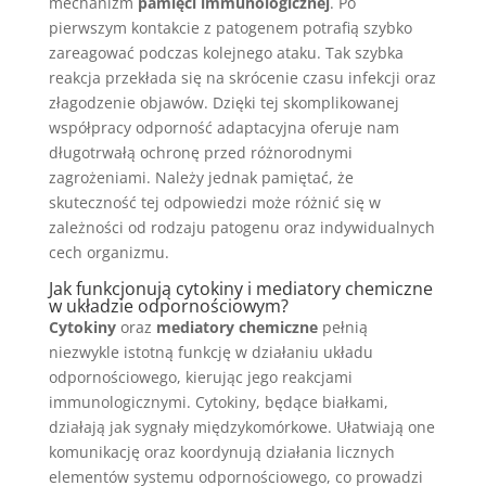
mechanizm
pamięci immunologicznej
. Po
pierwszym kontakcie z patogenem potrafią szybko
zareagować podczas kolejnego ataku. Tak szybka
reakcja przekłada się na skrócenie czasu infekcji oraz
złagodzenie objawów. Dzięki tej skomplikowanej
współpracy odporność adaptacyjna oferuje nam
długotrwałą ochronę przed różnorodnymi
zagrożeniami. Należy jednak pamiętać, że
skuteczność tej odpowiedzi może różnić się w
zależności od rodzaju patogenu oraz indywidualnych
cech organizmu.
Jak funkcjonują cytokiny i mediatory chemiczne
w układzie odpornościowym?
Cytokiny
oraz
mediatory chemiczne
pełnią
niezwykle istotną funkcję w działaniu układu
odpornościowego, kierując jego reakcjami
immunologicznymi. Cytokiny, będące białkami,
działają jak sygnały międzykomórkowe. Ułatwiają one
komunikację oraz koordynują działania licznych
elementów systemu odpornościowego, co prowadzi