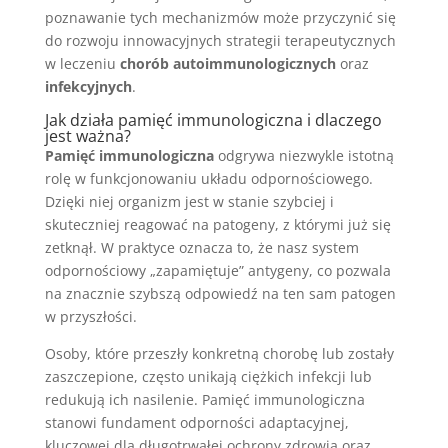
poznawanie tych mechanizmów może przyczynić się
do rozwoju innowacyjnych strategii terapeutycznych
w leczeniu
chorób autoimmunologicznych
oraz
infekcyjnych
.
Jak działa pamięć immunologiczna i dlaczego
jest ważna?
Pamięć immunologiczna
odgrywa niezwykle istotną
rolę w funkcjonowaniu układu odpornościowego.
Dzięki niej organizm jest w stanie szybciej i
skuteczniej reagować na patogeny, z którymi już się
zetknął. W praktyce oznacza to, że nasz system
odpornościowy „zapamiętuje” antygeny, co pozwala
na znacznie szybszą odpowiedź na ten sam patogen
w przyszłości.
Osoby, które przeszły konkretną chorobę lub zostały
zaszczepione, często unikają ciężkich infekcji lub
redukują ich nasilenie. Pamięć immunologiczna
stanowi fundament odporności adaptacyjnej,
kluczowej dla długotrwałej ochrony zdrowia oraz