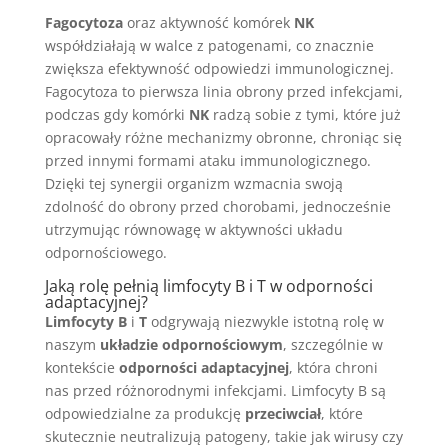
Fagocytoza
oraz aktywność komórek
NK
współdziałają w walce z patogenami, co znacznie
zwiększa efektywność odpowiedzi immunologicznej.
Fagocytoza to pierwsza linia obrony przed infekcjami,
podczas gdy komórki
NK
radzą sobie z tymi, które już
opracowały różne mechanizmy obronne, chroniąc się
przed innymi formami ataku immunologicznego.
Dzięki tej synergii organizm wzmacnia swoją
zdolność do obrony przed chorobami, jednocześnie
utrzymując równowagę w aktywności układu
odpornościowego.
Jaką rolę pełnią limfocyty B i T w odporności
adaptacyjnej?
Limfocyty B
i
T
odgrywają niezwykle istotną rolę w
naszym
układzie odpornościowym
, szczególnie w
kontekście
odporności adaptacyjnej
, która chroni
nas przed różnorodnymi infekcjami. Limfocyty B są
odpowiedzialne za produkcję
przeciwciał
, które
skutecznie neutralizują patogeny, takie jak wirusy czy