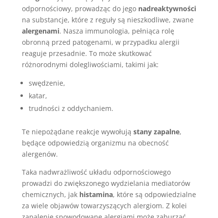
odpornościowy, prowadząc do jego
nadreaktywności
na substancje, które z reguły są nieszkodliwe, zwane
alergenami
. Nasza immunologia, pełniąca rolę
obronną przed patogenami, w przypadku alergii
reaguje przesadnie. To może skutkować
różnorodnymi dolegliwościami, takimi jak:
swędzenie,
katar,
trudności z oddychaniem.
Te niepożądane reakcje wywołują
stany zapalne
,
będące odpowiedzią organizmu na obecność
alergenów.
Taka nadwrażliwość układu odpornościowego
prowadzi do zwiększonego wydzielania mediatorów
chemicznych, jak
histamina
, które są odpowiedzialne
za wiele objawów towarzyszących alergiom. Z kolei
zapalenie spowodowane alergiami może zaburzać