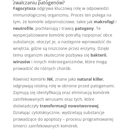
zwalczaniu patogenów?
Fagocytoza
odgrywa kluczową rolę w odpowiedzi
immunologicznej organizmu. Proces ten polega na
tym, że komórki odpornościowe, takie jak
makrofagi
i
neutrofile
, pochłaniają i trawią
patogeny
. Te
wyspecjalizowane komórki potrafią rozpoznać obce
substancje, otoczyć je, a następnie wprowadzić do
wnętrza, gdzie są niszczone przez enzymy. Dzięki
temu organizm skutecznie pozbywa się
bakterii
,
wirusów
i innych mikroorganizmów, które mogą
prowadzić do różnych chorób.
Również komórki
NK
, znane jako
natural killer
,
odgrywają istotną rolę w obronie przed patogenami.
Zajmują się identyfikacją oraz eliminacją komórek
zainfekowanych wirusami oraz tych, które
doświadczyły
transformacji nowotworowej
.
Działając cytotoksycznie, wydzielają substancje
prowadzące do apoptozy – procesu programowanej
śmierci zainfekowanych komórek.