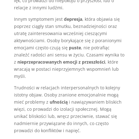
lęk, co prowadzi do niepokoju o przyszłość lub o
relacje z innymi ludźmi.
Innym symptomem jest
depresja
, która objawia się
poprzez ciągły stan smutku, beznadziejności oraz
utratę zainteresowania wcześniej cieszącymi
aktywnościami. Osoby borykające się z poranionymi
emocjami często czują się
puste
, nie potrafiąc
znaleźć radości ani sensu w życiu. Czasami wynika to
z
nieprzepracowanych emocji z przeszłości
, które
wracają w postaci nieprzyjemnych wspomnień lub
myśli.
Trudności w relacjach interpersonalnych to kolejny
istotny objaw. Osoby zranione emocjonalnie mogą
mieć problemy z
ufnością
i nawiązywaniem bliskich
więzi, co prowadzi do izolacji społecznej. Mogą
unikać bliskości lub, wręcz przeciwnie, stawać się
nadmiernie przywiązane do innych, co często
prowadzi do konfliktów i napięć.