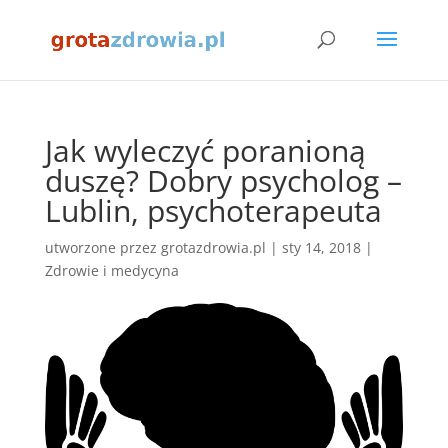
Jak wyleczyć poranioną
duszę? Dobry psycholog –
Lublin, psychoterapeuta
utworzone przez
grotazdrowia.pl
|
sty 14, 2018
|
Zdrowie i medycyna