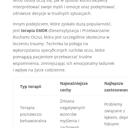
temu osoby uczą się, jak w sposób konstruktywny
interpretować swoje myśli i emocje oraz podejmować
zdrowsze decyzje w trudnych sytuacjach.
Innym podejściem, które zyskało dużą popularność,
jest
terapia EMDR
(Desensytyzacja i Przetwarzanie
Ruchami Oczu), która jest szczególnie skuteczna w
leczeniu traumy. Technika ta polega na
wykorzystaniu specyficznych ruchów oczu, które
pomagają pacjentom przetwarzać trudne
wspomnienia, zmniejszając ich emocjonalny ładunek
i wpływ na życie codzienne.
Najważniejsze
Najlepsze
Typ terapii
cechy
zastosowan
Zmiana
Problemy
Terapia
negatywnych
związane z
poznawczo-
wzorców
lękiem, depr
behawioralna
myślenia i
fobiami
zachowań