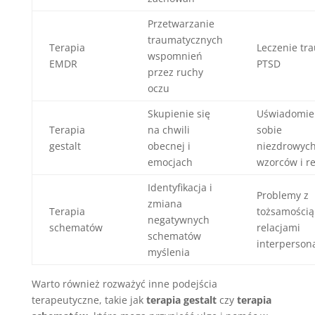
Przetwarzanie
traumatycznych
Terapia
Leczenie tr
wspomnień
EMDR
PTSD
przez ruchy
oczu
Skupienie się
Uświadomie
Terapia
na chwili
sobie
gestalt
obecnej i
niezdrowyc
emocjach
wzorców i re
Identyfikacja i
Problemy z
zmiana
Terapia
tożsamością 
negatywnych
schematów
relacjami
schematów
interperson
myślenia
Warto również rozważyć inne podejścia
terapeutyczne, takie jak
terapia gestalt
czy
terapia