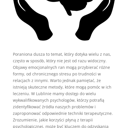
Poraniona dusza to temat, który dotyka wielu z nas,
często w sposób, który nie jest od razu widoczny.
Objawy emocjonalnych ran mogą przybierać różne
formy, od chronicznego stresu po trudności w
relacjach z innymi. Warto jednak pamiętać, że
istnieją skuteczne metody, które mogą pomóc w ich
leczeniu. W Lublinie mamy dostęp do wielu
wykwalifikowanych psychologów, którzy potrafią
zidentyfikować źródła naszych problemów i
zaproponować odpowiednie techniki terapeutyczne.
Zrozumienie, jakie korzyści płyną z terapii
psychologicznej, może być kluczem do odzyskania