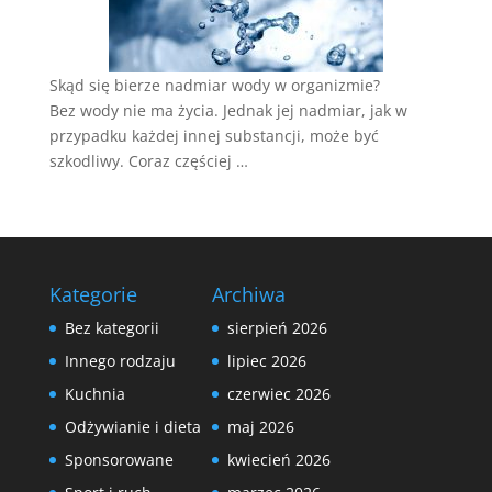
Skąd się bierze nadmiar wody w organizmie?
Bez wody nie ma życia. Jednak jej nadmiar, jak w
przypadku każdej innej substancji, może być
szkodliwy. Coraz częściej …
Kategorie
Archiwa
Bez kategorii
sierpień 2026
Innego rodzaju
lipiec 2026
Kuchnia
czerwiec 2026
Odżywianie i dieta
maj 2026
Sponsorowane
kwiecień 2026