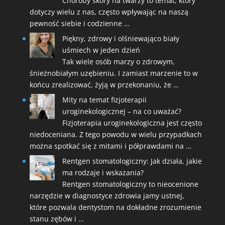
Choroby skóry na twarzy to temat, który
dotyczy wielu z nas, często wpływając na naszą
pewność siebie i codzienne …
Piękny, zdrowy i olśniewająco biały
uśmiech w jeden dzień
Tak wiele osób marzy o zdrowym,
śnieżnobiałym uzębieniu. I zamiast marzenie to w
końcu zrealizować, żyją w przekonaniu, że …
Mity na temat fizjoterapii
uroginekologicznej – na co uważać?
Fizjoterapia uroginekologiczna jest często
niedoceniana. Z tego powodu w wielu przypadkach
można spotkać się z mitami i półprawdami na …
Rentgen stomatologiczny: Jak działa, jakie
ma rodzaje i wskazania?
Rentgen stomatologiczny to nieocenione
narzędzie w diagnostyce zdrowia jamy ustnej,
które pozwala dentystom na dokładne zrozumienie
stanu zębów i …