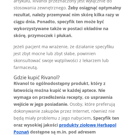
artykułu, Rivanol przeznaczony jest wyłącznie do
stosowania zewnętrznego.
Żeby osiągnąć optymalny
rezultat, należy przemywać nim skórę kilka razy w
ciągu dnia. Ponadto, specyfik ten może być
wykorzystywane także w postaci okładów na
skórę, przymoczek i płukań.
Jeżeli pacjent ma wrażenie, że działanie specyfiku
jest zbyt mocne lub zbyt słabe, powinien
skonsultować swoje wątpliwości z lekarzem lub
farmaceutą.
Gdzie kupić Rivanol?
Rivanol to ogólnodostępny produkt, który z
łatwością można kupić w każdej aptece. Nie
wymaga on przedłożenia recepty, co usprawnia
wejście w jego posiadanie.
Osoby, które preferują
dokonywanie zakupów przez Internet, również nie
będą miały problemu z jego nabyciem
. Specyfik ten
oraz wysokiej jakości
produkty ziołowe Herbapol
Poznań
dostępne są m.in. pod adresem