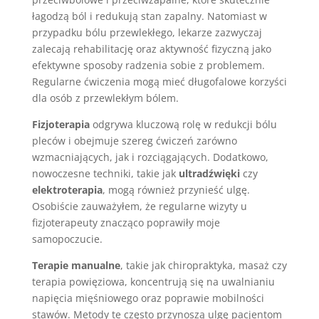
łagodzą ból i redukują stan zapalny. Natomiast w
przypadku bólu przewlekłego, lekarze zazwyczaj
zalecają rehabilitację oraz aktywność fizyczną jako
efektywne sposoby radzenia sobie z problemem.
Regularne ćwiczenia mogą mieć długofalowe korzyści
dla osób z przewlekłym bólem.
Fizjoterapia
odgrywa kluczową rolę w redukcji bólu
pleców i obejmuje szereg ćwiczeń zarówno
wzmacniających, jak i rozciągających. Dodatkowo,
nowoczesne techniki, takie jak
ultradźwięki
czy
elektroterapia
, mogą również przynieść ulgę.
Osobiście zauważyłem, że regularne wizyty u
fizjoterapeuty znacząco poprawiły moje
samopoczucie.
Terapie manualne
, takie jak chiropraktyka, masaż czy
terapia powięziowa, koncentrują się na uwalnianiu
napięcia mięśniowego oraz poprawie mobilności
stawów. Metody te często przynoszą ulgę pacjentom