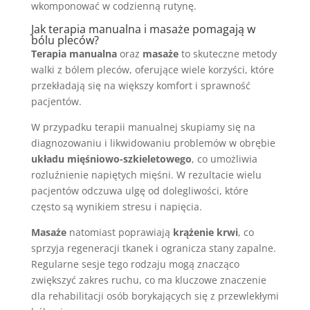
wkomponować w codzienną rutynę.
Jak terapia manualna i masaże pomagają w
bólu pleców?
Terapia manualna
oraz
masaże
to skuteczne metody
walki z bólem pleców, oferujące wiele korzyści, które
przekładają się na większy komfort i sprawność
pacjentów.
W przypadku terapii manualnej skupiamy się na
diagnozowaniu i likwidowaniu problemów w obrębie
układu mięśniowo-szkieletowego
, co umożliwia
rozluźnienie napiętych mięśni. W rezultacie wielu
pacjentów odczuwa ulgę od dolegliwości, które
często są wynikiem stresu i napięcia.
Masaże
natomiast poprawiają
krążenie krwi
, co
sprzyja regeneracji tkanek i ogranicza stany zapalne.
Regularne sesje tego rodzaju mogą znacząco
zwiększyć zakres ruchu, co ma kluczowe znaczenie
dla rehabilitacji osób borykających się z przewlekłymi