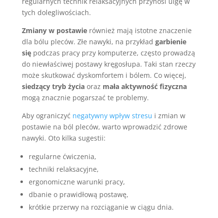
regularnych technik relaksacyjnych przynosi ulgę w
tych dolegliwościach.
Zmiany w postawie
również mają istotne znaczenie
dla bólu pleców. Złe nawyki, na przykład
garbienie
się
podczas pracy przy komputerze, często prowadzą
do niewłaściwej postawy kręgosłupa. Taki stan rzeczy
może skutkować dyskomfortem i bólem. Co więcej,
siedzący tryb życia
oraz
mała aktywność fizyczna
mogą znacznie pogarszać te problemy.
Aby ograniczyć
negatywny wpływ stresu
i zmian w
postawie na ból pleców, warto wprowadzić zdrowe
nawyki. Oto kilka sugestii:
regularne ćwiczenia,
techniki relaksacyjne,
ergonomiczne warunki pracy,
dbanie o prawidłową postawę,
krótkie przerwy na rozciąganie w ciągu dnia.