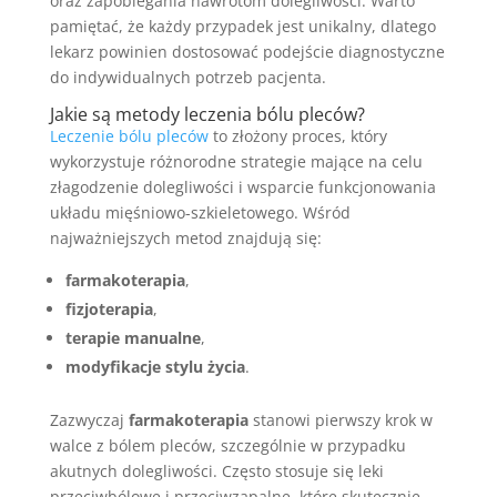
oraz zapobiegania nawrotom dolegliwości. Warto
pamiętać, że każdy przypadek jest unikalny, dlatego
lekarz powinien dostosować podejście diagnostyczne
do indywidualnych potrzeb pacjenta.
Jakie są metody leczenia bólu pleców?
Leczenie bólu pleców
to złożony proces, który
wykorzystuje różnorodne strategie mające na celu
złagodzenie dolegliwości i wsparcie funkcjonowania
układu mięśniowo-szkieletowego. Wśród
najważniejszych metod znajdują się:
farmakoterapia
,
fizjoterapia
,
terapie manualne
,
modyfikacje stylu życia
.
Zazwyczaj
farmakoterapia
stanowi pierwszy krok w
walce z bólem pleców, szczególnie w przypadku
akutnych dolegliwości. Często stosuje się leki
przeciwbólowe i przeciwzapalne, które skutecznie