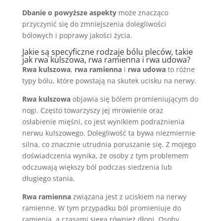
Dbanie o powyższe aspekty
może znacząco
przyczynić się do zmniejszenia dolegliwości
bólowych i poprawy jakości życia.
Jakie są specyficzne rodzaje bólu pleców, takie
jak rwa kulszowa,
rwa ramienna
i rwa udowa?
Rwa kulszowa
,
rwa ramienna
i
rwa udowa
to różne
typy bólu, które powstają na skutek ucisku na nerwy.
Rwa kulszowa
objawia się bólem promieniującym do
nogi. Często towarzyszy jej mrowienie oraz
osłabienie mięśni, co jest wynikiem podrażnienia
nerwu kulszowego. Dolegliwość ta bywa niezmiernie
silna, co znacznie utrudnia poruszanie się. Z mojego
doświadczenia wynika, że osoby z tym problemem
odczuwają większy ból podczas siedzenia lub
długiego stania.
Rwa ramienna
związana jest z uciskiem na nerwy
ramienne. W tym przypadku ból promieniuje do
ramienia, a czasami sięga również dłoni. Osoby,