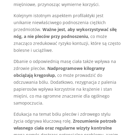
mięśniowe, przynosząc wymierne korzyści.
Kolejnym istotnym aspektem profilaktyki jest
unikanie niewłaściwego podnoszenia ciężkich
przedmiotów.
Ważne jest, aby wykorzystywać siłę
nóg, a nie pleców przy podnoszeniu,
co może
znacząco zredukować ryzyko kontuzji, które są często
bolesne i uciążliwe.
Dbanie o odpowiednią masę ciała także wpływa na
zdrowie pleców.
Nadprogramowe kilogramy
obciążają kręgosłup,
co może prowadzić do
odczuwania bólu. Dodatkowo, rezygnacja z palenia
papierosów wpływa korzystnie na krążenie i stan
mięśni, co ma ogromne znaczenie dla ogólnego
samopoczucia.
Edukacja na temat bólu pleców i zdrowego stylu
życia odgrywa kluczową rolę.
Zrozumienie potrzeb
własnego ciała oraz regularne wizyty kontrolne
mogą pomóc dostrzec potencjalne problemy, zanim