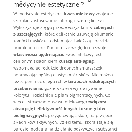
medycynie estetycznej?
W medycynie estetycznej
kwas mlekowy
znajduje
szerokie zastosowanie, oferując szereg korzyści.
Wykorzystuje się go przede wszystkim w
zabiegach
złuszczających
, które delikatnie usuwają obumarłe
komórki naskórka, odsłaniając świeższą i bardziej
promienną cerę. Ponadto, ze względu na swoje
właściwości ujędrniające
, kwas mlekowy jest
cenionym składnikiem
kuracji anti-aging
,
wspomagając redukcję drobnych zmarszczek i
poprawiając ogólną elastyczność skóry. Nie można
też zapomnieć o jego roli w
terapiach redukujących
przebarwienia
, gdzie wspiera wyrównywanie
kolorytu i rozjaśnianie plam pigmentacyjnych. Co
więcej, stosowanie kwasu mlekowego
zwiększa
absorpcję i efektywność innych kosmetyków
pielęgnacyjnych
, przygotowując skórę na przyjęcie
składników aktywnych. Dzięki temu, skóra staje się
bardziej podatna na działanie odżywczych substancji