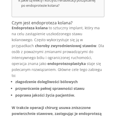
Jakie są efekty i korzyści rehabilitacji poszpitalnej
po endoprotezie kolana?
Czym jest endoproteza kolana?
Endoproteza kolana
to sztuczny implant, który ma
na celu zastąpienie uszkodzonego stawu
kolanowego. Często wykorzystuje się ją w
przypadkach
choroby zwyrodnieniowej stawów
. Dla
osób z poważnymi zmianami prowadzącymi do
intensywnego bólu i ograniczonej ruchomości,
operacja znana jako
endoprotezoplastyka
staje się
polecanym rozwiązaniem. Główne cele tego zabiegu
to:
złagodzenie dolegliwości bólowych
przywrócenie pełnej sprawności stawu
poprawa jakości życia pacjentów.
W trakcie operacji chirurg usuwa zniszczone
powierzchnie stawowe, zastępując je endoprotezą