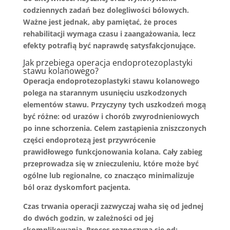
codziennych zadań bez dolegliwości bólowych.
Ważne jest jednak, aby pamiętać, że proces
rehabilitacji wymaga czasu i zaangażowania, lecz
efekty potrafią być naprawdę satysfakcjonujące.
Jak przebiega operacja endoprotezoplastyki
stawu kolanowego?
Operacja endoprotezoplastyki stawu kolanowego
polega na starannym usunięciu uszkodzonych
elementów stawu. Przyczyny tych uszkodzeń mogą
być różne: od urazów i chorób zwyrodnieniowych
po inne schorzenia. Celem zastąpienia zniszczonych
części endoprotezą jest przywrócenie
prawidłowego funkcjonowania kolana. Cały zabieg
przeprowadza się w znieczuleniu, które może być
ogólne lub regionalne, co znacząco minimalizuje
ból oraz dyskomfort pacjenta.
Czas trwania operacji zazwyczaj waha się od jednej
do dwóch godzin, w zależności od jej
skomplikowania. Proces rozpoczyna się od: