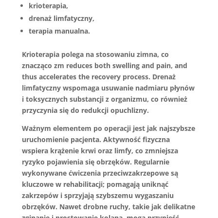
krioterapia
,
drenaż limfatyczny
,
terapia manualna
.
Krioterapia
polega na stosowaniu zimna, co
znacząco zm reduces both swelling and pain, and
thus accelerates the recovery process.
Drenaż
limfatyczny
wspomaga usuwanie nadmiaru płynów
i toksycznych substancji z organizmu, co również
przyczynia się do redukcji opuchlizny.
Ważnym elementem po operacji jest jak najszybsze
uruchomienie pacjenta. Aktywność fizyczna
wspiera krążenie krwi oraz limfy, co zmniejsza
ryzyko pojawienia się obrzęków. Regularnie
wykonywane ćwiczenia przeciwzakrzepowe są
kluczowe w rehabilitacji; pomagają uniknąć
zakrzepów i sprzyjają szybszemu wygaszaniu
obrzęków. Nawet drobne ruchy, takie jak delikatne
zginanie i prostowanie kolana, mogą przynieść