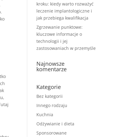
kroku: kiedy warto rozważyć
.
leczenie implantologiczne i
.
jak przebiega kwalifikacja
żko
Zgrzewanie punktowe:
kluczowe informacje o
technologii i jej
zastosowaniach w przemyśle
Najnowsze
komentarze
tko
ich
Kategorie
ak
Bez kategorii
ku,
Tutaj
Innego rodzaju
Kuchnia
Odżywianie i dieta
Sponsorowane
dobry