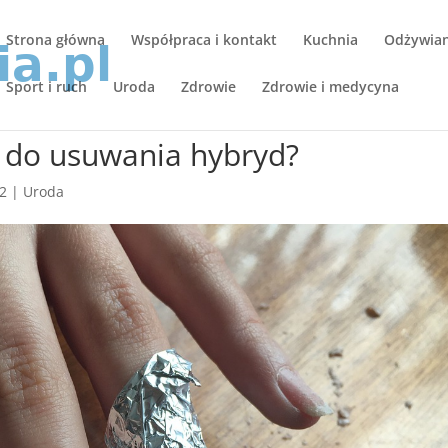
Strona główna
Współpraca i kontakt
Kuchnia
Odżywiani
Sport i ruch
Uroda
Zdrowie
Zdrowie i medycyna
yn do usuwania hybryd?
22
|
Uroda