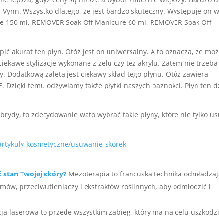
a Vynn. Wszystko dlatego, że jest bardzo skuteczny. Występuje on 
re 150 ml, REMOVER Soak Off Manicure 60 ml, REMOVER Soak Off
pić akurat ten płyn. Otóż jest on uniwersalny. A to oznacza, że mo
ciekawe stylizacje wykonane z żelu czy też akrylu. Zatem nie trzeba
y. Dodatkową zaletą jest ciekawy skład tego płynu. Otóż zawiera
 Dzięki temu odżywiamy także płytki naszych paznokci. Płyn ten d
ybrydy, to zdecydowanie wato wybrać takie płyny, które nie tylko u
/artykuly-kosmetyczne/usuwanie-skorek
ć stan Twojej skóry?
Mezoterapia to francuska technika odmładzaj
ymów, przeciwutleniaczy i ekstraktów roślinnych, aby odmłodzić i
cja laserowa to przede wszystkim zabieg, który ma na celu uszkodz