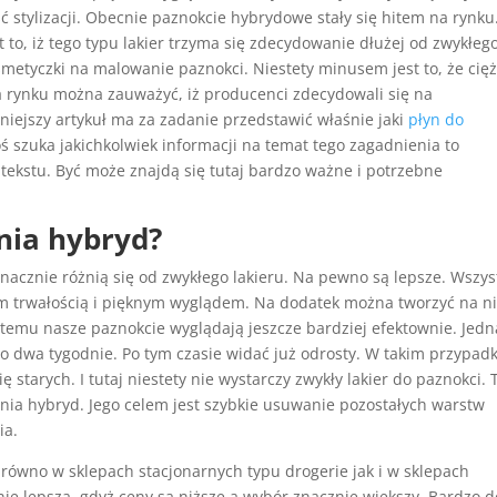
ć stylizacji. Obecnie paznokcie hybrydowe stały się hitem na rynku
 to, iż tego typu lakier trzyma się zdecydowanie dłużej od zwykłego
smetyczki na malowanie paznokci. Niestety minusem jest to, że cię
 na rynku można zauważyć, iż producenci zdecydowali się na
ejszy artykuł ma za zadanie przedstawić właśnie jaki
płyn do
oś szuka jakichkolwiek informacji na temat tego zagadnienia to
tekstu. Być może znajdą się tutaj bardzo ważne i potrzebne
nia hybryd?
acznie różnią się od zwykłego lakieru. Na pewno są lepsze. Wszys
kim trwałością i pięknym wyglądem. Na dodatek można tworzyć na n
ki temu nasze paznokcie wyglądają jeszcze bardziej efektownie. Jedn
o dwa tygodnie. Po tym czasie widać już odrosty. W takim przypad
 starych. I tutaj niestety nie wystarczy zwykły lakier do paznokci. 
nia hybryd. Jego celem jest szybkie usuwanie pozostałych warstw
ia.
równo w sklepach stacjonarnych typu drogerie jak i w sklepach
ie lepsza, gdyż ceny są niższe a wybór znacznie większy. Bardzo 