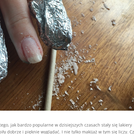
go, jak bardzo popularne w dzisiejszych czasach stały się lakiery
y dobrze i pięknie wyglądać. I nie tylko makijaż w tym się liczy. C