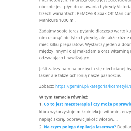
obecnie jest płyn do usuwania hybrydy Victori
trzech wariantach: REMOVER Soak Off Manicu
Manicure 1000 ml.
Zadajmy sobie teraz pytanie dlaczego warto ku
nim usunąć nie tylko hybrydę, ale także różne 
mieć kilku preparatów. Wystarczy jeden a dobr
między innymi olej makadamia oraz witaminę E.
odżywiająco i nawilżająco.
Jeśli zależy nam na pozbyciu się niechcianej h
lakier ale także ochronią nasze paznokcie.
Zobacz:
https://gemini.pl/kategoria/kosmetyki
W tym temacie również:
Co to jest mezoterapia i czy może poprawi
która wykorzystuje mikroiniekcje witamin, enz
napiąć skórę, poprawić jakość włosów,...
Na czym polega depilacja laserowa?
Depila