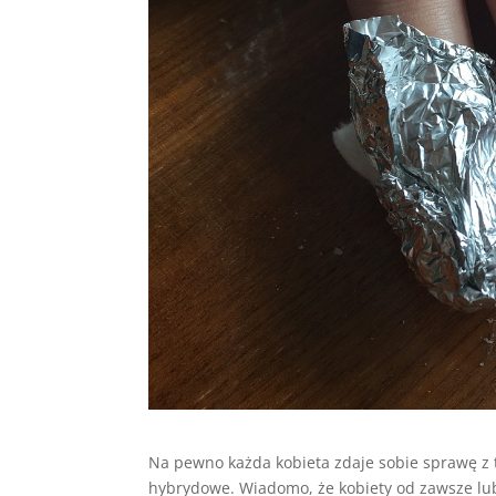
Na pewno każda kobieta zdaje sobie sprawę z te
hybrydowe. Wiadomo, że kobiety od zawsze lubił