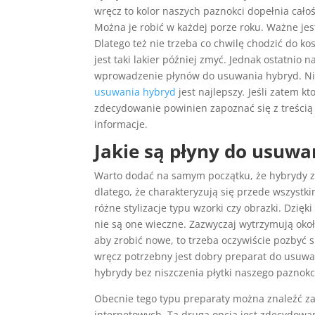
wręcz to kolor naszych paznokci dopełnia całoś
Można je robić w każdej porze roku. Ważne jest
Dlatego też nie trzeba co chwilę chodzić do ko
jest taki lakier później zmyć. Jednak ostatnio
wprowadzenie płynów do usuwania hybryd. Nini
usuwania hybryd
jest najlepszy
.
Jeśli zatem kt
zdecydowanie powinien zapoznać się z treścią 
informacje.
Jakie są płyny do usuwa
Warto dodać na samym początku, że hybrydy zn
dlatego, że charakteryzują się przede wszyst
różne stylizacje typu wzorki czy obrazki. Dzię
nie są one wieczne. Zazwyczaj wytrzymują okoł
aby zrobić nowe, to trzeba oczywiście pozbyć się
wręcz potrzebny jest dobry preparat do usuwa
hybrydy bez niszczenia płytki naszego paznokc
Obecnie tego typu preparaty można znaleźć za
internetowych. Ta druga opcja jest zdecydowan