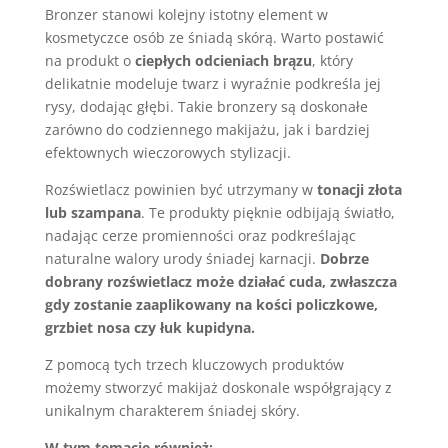
Bronzer stanowi kolejny istotny element w
kosmetyczce osób ze śniadą skórą. Warto postawić
na produkt o
ciepłych odcieniach brązu
, który
delikatnie modeluje twarz i wyraźnie podkreśla jej
rysy, dodając głębi. Takie bronzery są doskonałe
zarówno do codziennego makijażu, jak i bardziej
efektownych wieczorowych stylizacji.
Rozświetlacz powinien być utrzymany w
tonacji złota
lub szampana
. Te produkty pięknie odbijają światło,
nadając cerze promienności oraz podkreślając
naturalne walory urody śniadej karnacji.
Dobrze
dobrany rozświetlacz może działać cuda, zwłaszcza
gdy zostanie zaaplikowany na kości policzkowe,
grzbiet nosa czy łuk kupidyna.
Z pomocą tych trzech kluczowych produktów
możemy stworzyć makijaż doskonale współgrający z
unikalnym charakterem śniadej skóry.
W tym temacie również: