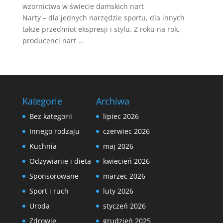
wzornictwa w świecie damskich nart
Narty – dla jednych narzędzie sportu, dla innych
także przedmiot ekspresji i stylu. Z roku na rok,
producenci nart …
Kategorie
Archiwa
Bez kategorii
lipiec 2026
Innego rodzaju
czerwiec 2026
Kuchnia
maj 2026
Odżywianie i dieta
kwiecień 2026
Sponsorowane
marzec 2026
Sport i ruch
luty 2026
Uroda
styczeń 2026
Zdrowie
grudzień 2025