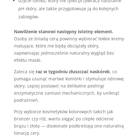
użycie toniku, który nie tylko przywraca naturalne
pH skóry, ale także przygotowuje ją do kolejnych
zabiegów.
Nawilżenie stanowi następny istotny element.
Osoby ze śniadą cerą powinny wybierać lekkie kremy
matujące, które nie będą obciążały skóry,
zapewniając jednocześnie naturalny wygląd bez
efektu maski.
Zaleca się
raz w tygodniu złuszczać naskórek
, co
pomaga usunąć martwe komórki i stymuluje odnowę
skóry. Lepiej postawić na delikatne peelingi
enzymatyczne zamiast mechanicznych, by uniknąć
podrażnień.
Przy wyborze kosmetyków kolorowych takich jak
bronzer czy róż, warto sięgać po ciepłe odcienie
brązu i złota — doskonale podkreślają one naturalną
tonację cery.