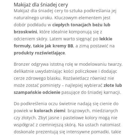
Makijaż dla śniadej cery
Makijaż dla śniadej cery to sztuka podkreślania jej
naturalnego uroku. Kluczowym elementem jest
dobór podkładu w
ciepłych tonacjach beżu lub
brzoskwini
, które idealnie komponują się z
odcieniem skóry. Latem warto sięgnąć po
lekkie
formuły, takie jak kremy BB
, a zimą postawić na
produkty rozświetlające
.
Bronzer odgrywa istotną rolę w modelowaniu twarzy,
delikatnie uwydatniając kości policzkowe i dodając
cerze zdrowego blasku. Rozświetlacz również nie
może zostać pominięty – najlepiej wybierać
złote lub
szampańskie odcienie
pasujące do śniadej karnacji.
Do podkreślenia oczu świetnie nadają się cienie do
powiek w
kolorach ziemi
: brązowych, miedzianych
czy złotych. Zbyt jasne i pastelowe kolory mogą nie
współgrać z ciemniejszą skórą. Na ustach natomiast
doskonale prezentują się intensywne pomadki, takie