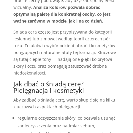
brać te cechy pod uwagę, aby uzyskać spójny efekt
wizualny.
Analiza kolorów pozwala dobrać
optymalną paletę dla konkretnej osoby, co jest
ważne zarówno w modzie, jak i na co dzień.
Śniada cera często jest przypisywana do kategorii
jesiennej lub zimowej według teorii czterech pór
roku. To ułatwia wybór odcieni ubrań i kosmetyków
potęgujących naturalne atuty tej karnacji. Kluczowe
są tutaj ciepłe tony — nadają one głębi kolorytowi
skóry i oczu oraz pomagają zatuszować drobne
niedoskonałości.
Jak dbać o śniadą cerę?
Pielęgnacja i kosmetyki
Aby zadbać o śniadą cerę, warto skupić się na kilku
kluczowych aspektach pielęgnacji.
regularne oczyszczanie skóry, co pozwala usunąć
zanieczyszczenia oraz nadmiar sebum,