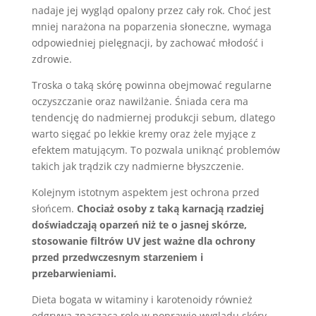
nadaje jej wygląd opalony przez cały rok. Choć jest
mniej narażona na poparzenia słoneczne, wymaga
odpowiedniej pielęgnacji, by zachować młodość i
zdrowie.
Troska o taką skórę powinna obejmować regularne
oczyszczanie oraz nawilżanie. Śniada cera ma
tendencję do nadmiernej produkcji sebum, dlatego
warto sięgać po lekkie kremy oraz żele myjące z
efektem matującym. To pozwala uniknąć problemów
takich jak trądzik czy nadmierne błyszczenie.
Kolejnym istotnym aspektem jest ochrona przed
słońcem.
Chociaż osoby z taką karnacją rzadziej
doświadczają oparzeń niż te o jasnej skórze,
stosowanie filtrów UV jest ważne dla ochrony
przed przedwczesnym starzeniem i
przebarwieniami.
Dieta bogata w witaminy i karotenoidy również
odgrywa znaczącą rolę w poprawie wyglądu skóry.