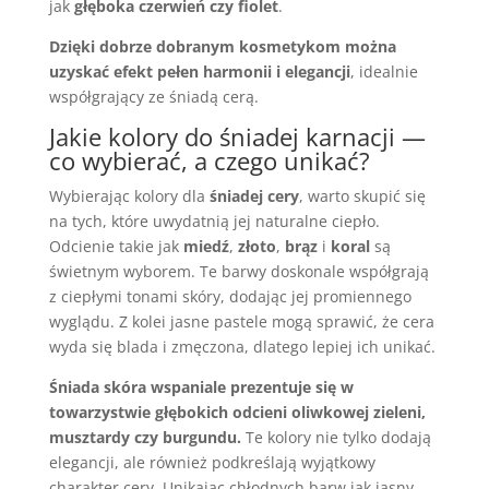
jak
głęboka czerwień czy fiolet
.
Dzięki dobrze dobranym kosmetykom można
uzyskać efekt pełen harmonii i elegancji
, idealnie
współgrający ze śniadą cerą.
Jakie kolory do śniadej karnacji —
co wybierać, a czego unikać?
Wybierając kolory dla
śniadej cery
, warto skupić się
na tych, które uwydatnią jej naturalne ciepło.
Odcienie takie jak
miedź
,
złoto
,
brąz
i
koral
są
świetnym wyborem. Te barwy doskonale współgrają
z ciepłymi tonami skóry, dodając jej promiennego
wyglądu. Z kolei jasne pastele mogą sprawić, że cera
wyda się blada i zmęczona, dlatego lepiej ich unikać.
Śniada skóra wspaniale prezentuje się w
towarzystwie głębokich odcieni oliwkowej zieleni,
musztardy czy burgundu.
Te kolory nie tylko dodają
elegancji, ale również podkreślają wyjątkowy
charakter cery. Unikając chłodnych barw jak jasny