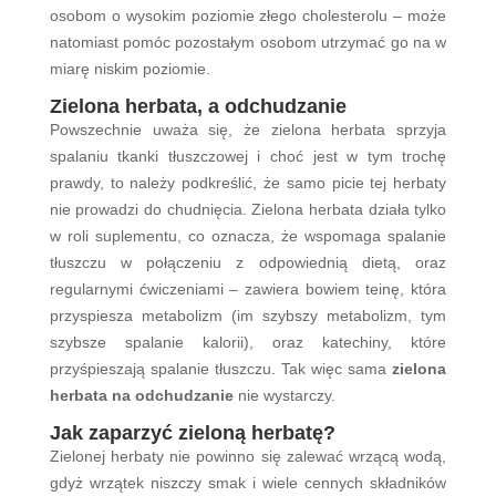
osobom o wysokim poziomie złego cholesterolu – może
natomiast pomóc pozostałym osobom utrzymać go na w
miarę niskim poziomie.
Zielona herbata, a odchudzanie
Powszechnie uważa się, że zielona herbata sprzyja
spalaniu tkanki tłuszczowej i choć jest w tym trochę
prawdy, to należy podkreślić, że samo picie tej herbaty
nie prowadzi do chudnięcia. Zielona herbata działa tylko
w roli suplementu, co oznacza, że wspomaga spalanie
tłuszczu w połączeniu z odpowiednią dietą, oraz
regularnymi ćwiczeniami – zawiera bowiem teinę, która
przyspiesza metabolizm (im szybszy metabolizm, tym
szybsze spalanie kalorii), oraz katechiny, które
przyśpieszają spalanie tłuszczu. Tak więc sama
zielona
herbata na odchudzanie
nie wystarczy.
Jak zaparzyć zieloną herbatę?
Zielonej herbaty nie powinno się zalewać wrzącą wodą,
gdyż wrzątek niszczy smak i wiele cennych składników