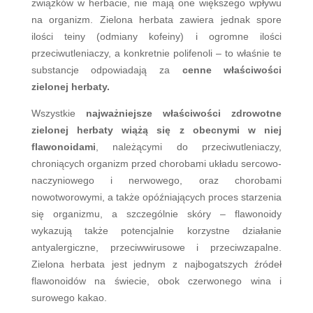
związków w herbacie, nie mają one większego wpływu
na organizm. Zielona herbata zawiera jednak spore
ilości teiny (odmiany kofeiny) i ogromne ilości
przeciwutleniaczy, a konkretnie polifenoli – to właśnie te
substancje odpowiadają za
cenne właściwości
zielonej herbaty.
Wszystkie
najważniejsze właściwości zdrowotne
zielonej herbaty wiążą się z obecnymi w niej
flawonoidami
, należącymi do przeciwutleniaczy,
chroniących organizm przed chorobami układu sercowo-
naczyniowego i nerwowego, oraz chorobami
nowotworowymi, a także opóźniających proces starzenia
się organizmu, a szczególnie skóry – flawonoidy
wykazują także potencjalnie korzystne działanie
antyalergiczne, przeciwwirusowe i przeciwzapalne.
Zielona herbata jest jednym z najbogatszych źródeł
flawonoidów na świecie, obok czerwonego wina i
surowego kakao.