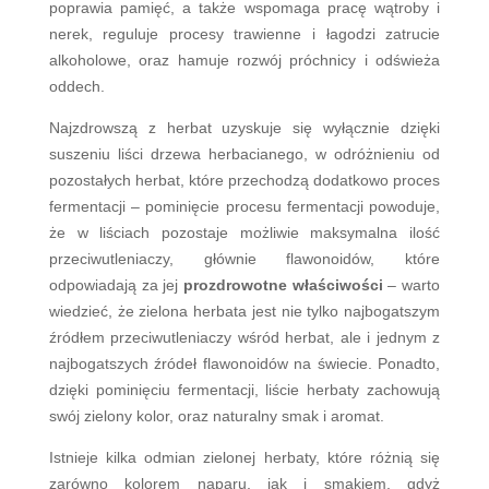
poprawia pamięć, a także wspomaga pracę wątroby i
nerek, reguluje procesy trawienne i łagodzi zatrucie
alkoholowe, oraz hamuje rozwój próchnicy i odświeża
oddech.
Najzdrowszą z herbat uzyskuje się wyłącznie dzięki
suszeniu liści drzewa herbacianego, w odróżnieniu od
pozostałych herbat, które przechodzą dodatkowo proces
fermentacji – pominięcie procesu fermentacji powoduje,
że w liściach pozostaje możliwie maksymalna ilość
przeciwutleniaczy, głównie flawonoidów, które
odpowiadają za jej
prozdrowotne właściwości
– warto
wiedzieć, że zielona herbata jest nie tylko najbogatszym
źródłem przeciwutleniaczy wśród herbat, ale i jednym z
najbogatszych źródeł flawonoidów na świecie. Ponadto,
dzięki pominięciu fermentacji, liście herbaty zachowują
swój zielony kolor, oraz naturalny smak i aromat.
Istnieje kilka odmian zielonej herbaty, które różnią się
zarówno kolorem naparu, jak i smakiem, gdyż