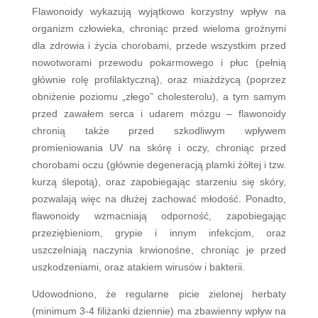
Flawonoidy wykazują wyjątkowo korzystny wpływ na
organizm człowieka, chroniąc przed wieloma groźnymi
dla zdrowia i życia chorobami, przede wszystkim przed
nowotworami przewodu pokarmowego i płuc (pełnią
głównie rolę profilaktyczną), oraz miażdżycą (poprzez
obniżenie poziomu „złego” cholesterolu), a tym samym
przed zawałem serca i udarem mózgu – flawonoidy
chronią także przed szkodliwym wpływem
promieniowania UV na skórę i oczy, chroniąc przed
chorobami oczu (głównie degeneracją plamki żółtej i tzw.
kurzą ślepotą), oraz zapobiegając starzeniu się skóry,
pozwalają więc na dłużej zachować młodość. Ponadto,
flawonoidy wzmacniają odporność, zapobiegając
przeziębieniom, grypie i innym infekcjom, oraz
uszczelniają naczynia krwionośne, chroniąc je przed
uszkodzeniami, oraz atakiem wirusów i bakterii.
Udowodniono, że regularne picie zielonej herbaty
(minimum 3-4 filiżanki dziennie) ma zbawienny wpływ na