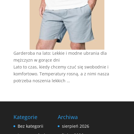
Garderoba na lato: Lekkie i modne ubrania dla
mężczyzn w gorące dni
Lato to czas, kiedy chcemy czuć się swobodnie i
komfortowo. Temperatury rosną, a z nimi nasza
potrzeba noszenia lekkich …
Kategorie
Archiwa
Bez kategorii
sierpień 2026