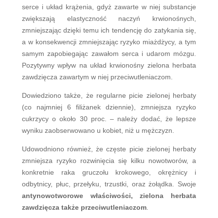
serce i układ krążenia, gdyż zawarte w niej substancje
zwiększają elastyczność naczyń krwionośnych,
zmniejszając dzięki temu ich tendencję do zatykania się,
a w konsekwencji zmniejszając ryzyko miażdżycy, a tym
samym zapobiegając zawałom serca i udarom mózgu.
Pozytywny wpływ na układ krwionośny zielona herbata
zawdzięcza zawartym w niej przeciwutleniaczom.
Dowiedziono także, że regularne picie zielonej herbaty
(co najmniej 6 filiżanek dziennie), zmniejsza ryzyko
cukrzycy o około 30 proc. – należy dodać, że lepsze
wyniku zaobserwowano u kobiet, niż u mężczyzn.
Udowodniono również, że częste picie zielonej herbaty
zmniejsza ryzyko rozwinięcia się kilku nowotworów, a
konkretnie raka gruczołu krokowego, okrężnicy i
odbytnicy, płuc, przełyku, trzustki, oraz żołądka. Swoje
antynowotworowe właściwości, zielona herbata
zawdzięcza także przeciwutleniaczom
.