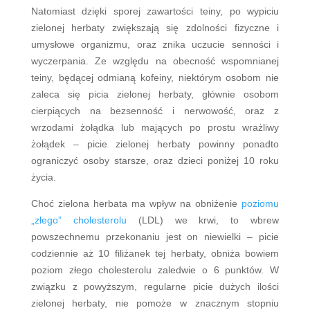
Natomiast dzięki sporej zawartości teiny, po wypiciu
zielonej herbaty zwiększają się zdolności fizyczne i
umysłowe organizmu, oraz znika uczucie senności i
wyczerpania. Ze względu na obecność wspomnianej
teiny, będącej odmianą kofeiny, niektórym osobom nie
zaleca się picia zielonej herbaty, głównie osobom
cierpiących na bezsenność i nerwowość, oraz z
wrzodami żołądka lub mających po prostu wrażliwy
żołądek – picie zielonej herbaty powinny ponadto
ograniczyć osoby starsze, oraz dzieci poniżej 10 roku
życia.
Choć zielona herbata ma wpływ na obniżenie
poziomu
„złego” cholesterolu
(LDL) we krwi, to wbrew
powszechnemu przekonaniu jest on niewielki – picie
codziennie aż 10 filiżanek tej herbaty, obniża bowiem
poziom złego cholesterolu zaledwie o 6 punktów. W
związku z powyższym, regularne picie dużych ilości
zielonej herbaty, nie pomoże w znacznym stopniu