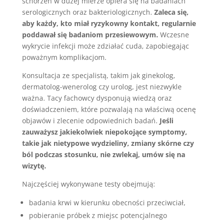
schorzeń w dużej mierze opiera się na badaniach
serologicznych oraz bakteriologicznych.
Zaleca się,
aby każdy, kto miał ryzykowny kontakt, regularnie
poddawał się badaniom przesiewowym.
Wczesne
wykrycie infekcji może zdziałać cuda, zapobiegając
poważnym komplikacjom.
Konsultacja ze specjalistą, takim jak ginekolog,
dermatolog-wenerolog czy urolog, jest niezwykle
ważna. Tacy fachowcy dysponują wiedzą oraz
doświadczeniem, które pozwalają na właściwą ocenę
objawów i zlecenie odpowiednich badań.
Jeśli
zauważysz jakiekolwiek niepokojące symptomy,
takie jak nietypowe wydzieliny, zmiany skórne czy
ból podczas stosunku, nie zwlekaj, umów się na
wizytę.
Najczęściej wykonywane testy obejmują:
badania krwi w kierunku obecności przeciwciał,
pobieranie próbek z miejsc potencjalnego