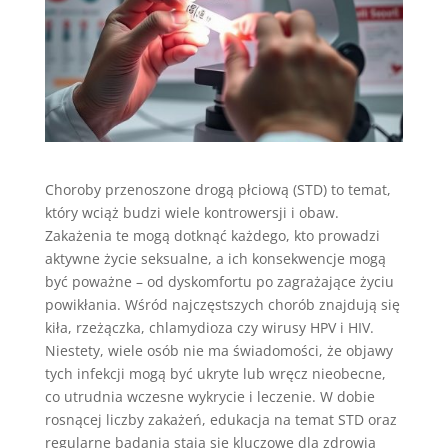
Choroby przenoszone drogą płciową (STD) to temat,
który wciąż budzi wiele kontrowersji i obaw.
Zakażenia te mogą dotknąć każdego, kto prowadzi
aktywne życie seksualne, a ich konsekwencje mogą
być poważne – od dyskomfortu po zagrażające życiu
powikłania. Wśród najczęstszych chorób znajdują się
kiła, rzeżączka, chlamydioza czy wirusy HPV i HIV.
Niestety, wiele osób nie ma świadomości, że objawy
tych infekcji mogą być ukryte lub wręcz nieobecne,
co utrudnia wczesne wykrycie i leczenie. W dobie
rosnącej liczby zakażeń, edukacja na temat STD oraz
regularne badania stają się kluczowe dla zdrowia