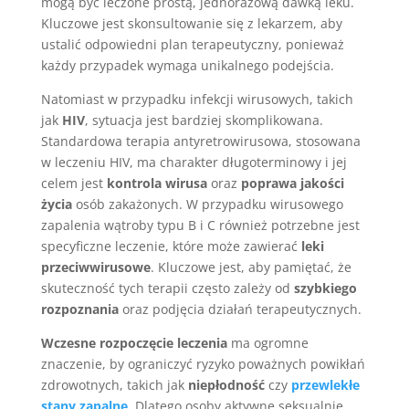
mogą być leczone prostą, jednorazową dawką leku.
Kluczowe jest skonsultowanie się z lekarzem, aby
ustalić odpowiedni plan terapeutyczny, ponieważ
każdy przypadek wymaga unikalnego podejścia.
Natomiast w przypadku infekcji wirusowych, takich
jak
HIV
, sytuacja jest bardziej skomplikowana.
Standardowa terapia antyretrowirusowa, stosowana
w leczeniu HIV, ma charakter długoterminowy i jej
celem jest
kontrola wirusa
oraz
poprawa jakości
życia
osób zakażonych. W przypadku wirusowego
zapalenia wątroby typu B i C również potrzebne jest
specyficzne leczenie, które może zawierać
leki
przeciwwirusowe
. Kluczowe jest, aby pamiętać, że
skuteczność tych terapii często zależy od
szybkiego
rozpoznania
oraz podjęcia działań terapeutycznych.
Wczesne rozpoczęcie leczenia
ma ogromne
znaczenie, by ograniczyć ryzyko poważnych powikłań
zdrowotnych, takich jak
niepłodność
czy
przewlekłe
stany zapalne
. Dlatego osoby aktywne seksualnie