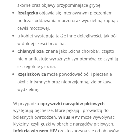
skórne oraz objawy przypominające grypę.
Rzeżączka
objawia się intensywnym pieczeniem
podczas oddawania moczu oraz wydzieliną ropną z
cewki moczowej,
u kobiet występują także inne dolegliwości, jak ból
w dolnej części brzucha.
Chlamydioza
, znana jako „cicha choroba”, często
nie manifestuje wyraźnych symptomów, co czyni ją
szczególnie groźną.
Rzęsistkowica
może powodować ból i pieczenie
okolic intymnych oraz nieprzyjemną, zielonkawą
wydzielinę.
W przypadku
opryszczki narządów płciowych
występują pęcherze, które pękają i prowadzą do
bolesnych owrzodzeń.
Wirus HPV
może wywoływać
kłykciny, czyli guzki w obrębie narządów płciowych.
Infekcja wirusem HIV
często zaczyna się od objawów