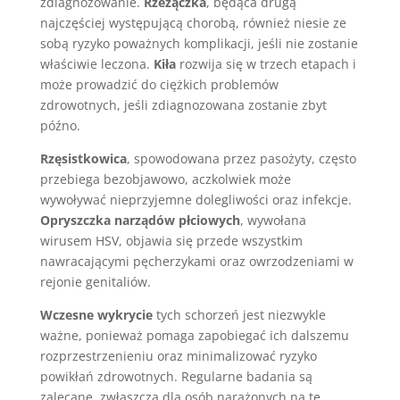
zdiagnozowanie.
Rzeżączka
, będąca drugą
najczęściej występującą chorobą, również niesie ze
sobą ryzyko poważnych komplikacji, jeśli nie zostanie
właściwie leczona.
Kiła
rozwija się w trzech etapach i
może prowadzić do ciężkich problemów
zdrowotnych, jeśli zdiagnozowana zostanie zbyt
późno.
Rzęsistkowica
, spowodowana przez pasożyty, często
przebiega bezobjawowo, aczkolwiek może
wywoływać nieprzyjemne dolegliwości oraz infekcje.
Opryszczka narządów płciowych
, wywołana
wirusem HSV, objawia się przede wszystkim
nawracającymi pęcherzykami oraz owrzodzeniami w
rejonie genitaliów.
Wczesne wykrycie
tych schorzeń jest niezwykle
ważne, ponieważ pomaga zapobiegać ich dalszemu
rozprzestrzenieniu oraz minimalizować ryzyko
powikłań zdrowotnych. Regularne badania są
zalecane, zwłaszcza dla osób narażonych na te