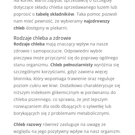
Na koniec warto zapytać sprzedawcę o szczegóły
dotyczące składu chleba sprzedawanego luzem lub
poprosić o
tabelę składników
. Taka pomoc pozwoli
nam mieć pewność, że wybieramy
najzdrowszy
chleb
dostępny w piekarni.
Rodzaje chleba a zdrowie
Rodzaje chleba
mają znaczący wpływ na nasze
zdrowie i samopoczucie. Odpowiedni wybór
pieczywa może przyczynić się do poprawy ogólnego
stanu organizmu.
Chleb pełnoziarnisty
wyróżnia się
szczególnymi korzyściami, gdyż zawiera więcej
błonnika, który wspomaga trawienie oraz reguluje
poziom cukru we krwi. Dodatkowo charakteryzuje się
niższym indeksem glikemicznym w porównaniu do
chleba pszennego, co sprawia, że jest lepszym
rozwiązaniem dla osób dbających o sylwetkę lub
borykających się z problemami metabolicznymi.
Chleb razowy
również zasługuje na uwagę ze
względu na jego pozytywny wpływ na nasz organizm.