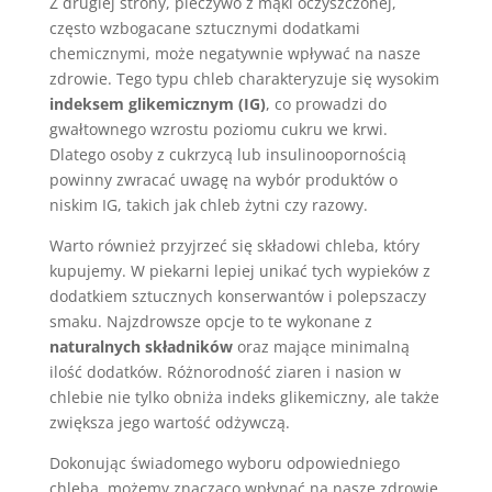
Z drugiej strony, pieczywo z mąki oczyszczonej,
często wzbogacane sztucznymi dodatkami
chemicznymi, może negatywnie wpływać na nasze
zdrowie. Tego typu chleb charakteryzuje się wysokim
indeksem glikemicznym (IG)
, co prowadzi do
gwałtownego wzrostu poziomu cukru we krwi.
Dlatego osoby z cukrzycą lub insulinoopornością
powinny zwracać uwagę na wybór produktów o
niskim IG, takich jak chleb żytni czy razowy.
Warto również przyjrzeć się składowi chleba, który
kupujemy. W piekarni lepiej unikać tych wypieków z
dodatkiem sztucznych konserwantów i polepszaczy
smaku. Najzdrowsze opcje to te wykonane z
naturalnych składników
oraz mające minimalną
ilość dodatków. Różnorodność ziaren i nasion w
chlebie nie tylko obniża indeks glikemiczny, ale także
zwiększa jego wartość odżywczą.
Dokonując świadomego wyboru odpowiedniego
chleba, możemy znacząco wpłynąć na nasze zdrowie.