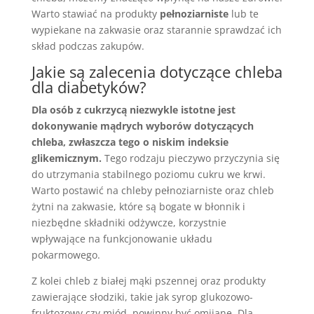
Warto stawiać na produkty
pełnoziarniste
lub te
wypiekane na zakwasie oraz starannie sprawdzać ich
skład podczas zakupów.
Jakie są zalecenia dotyczące chleba
dla diabetyków?
Dla osób z cukrzycą niezwykle istotne jest
dokonywanie mądrych wyborów dotyczących
chleba, zwłaszcza tego o niskim indeksie
glikemicznym.
Tego rodzaju pieczywo przyczynia się
do utrzymania stabilnego poziomu cukru we krwi.
Warto postawić na chleby pełnoziarniste oraz chleb
żytni na zakwasie, które są bogate w błonnik i
niezbędne składniki odżywcze, korzystnie
wpływające na funkcjonowanie układu
pokarmowego.
Z kolei chleb z białej mąki pszennej oraz produkty
zawierające słodziki, takie jak syrop glukozowo-
fruktozowy czy miód, powinny być omijane. Dla