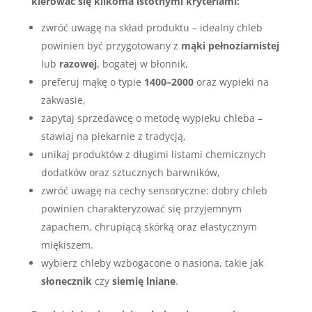
kierować się kilkoma istotnymi kryteriami:
zwróć uwagę na skład produktu – idealny chleb
powinien być przygotowany z
mąki pełnoziarnistej
lub
razowej
, bogatej w błonnik,
preferuj mąkę o typie
1400–2000
oraz wypieki na
zakwasie,
zapytaj sprzedawcę o metodę wypieku chleba –
stawiaj na piekarnie z tradycją,
unikaj produktów z długimi listami chemicznych
dodatków oraz sztucznych barwników,
zwróć uwagę na cechy sensoryczne: dobry chleb
powinien charakteryzować się przyjemnym
zapachem, chrupiącą skórką oraz elastycznym
miękiszem.
wybierz chleby wzbogacone o nasiona, takie jak
słonecznik
czy
siemię lniane
.