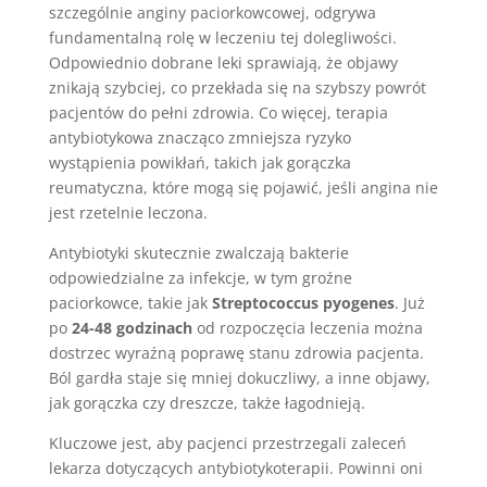
szczególnie anginy paciorkowcowej, odgrywa
fundamentalną rolę w leczeniu tej dolegliwości.
Odpowiednio dobrane leki sprawiają, że objawy
znikają szybciej, co przekłada się na szybszy powrót
pacjentów do pełni zdrowia. Co więcej, terapia
antybiotykowa znacząco zmniejsza ryzyko
wystąpienia powikłań, takich jak gorączka
reumatyczna, które mogą się pojawić, jeśli angina nie
jest rzetelnie leczona.
Antybiotyki skutecznie zwalczają bakterie
odpowiedzialne za infekcje, w tym groźne
paciorkowce, takie jak
Streptococcus pyogenes
. Już
po
24-48 godzinach
od rozpoczęcia leczenia można
dostrzec wyraźną poprawę stanu zdrowia pacjenta.
Ból gardła staje się mniej dokuczliwy, a inne objawy,
jak gorączka czy dreszcze, także łagodnieją.
Kluczowe jest, aby pacjenci przestrzegali zaleceń
lekarza dotyczących antybiotykoterapii. Powinni oni