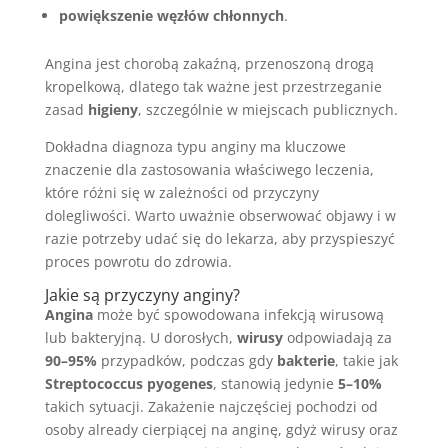
powiększenie węzłów chłonnych
.
Angina jest chorobą zakaźną, przenoszoną drogą
kropelkową, dlatego tak ważne jest przestrzeganie
zasad
higieny
, szczególnie w miejscach publicznych.
Dokładna diagnoza typu anginy ma kluczowe
znaczenie dla zastosowania właściwego leczenia,
które różni się w zależności od przyczyny
dolegliwości. Warto uważnie obserwować objawy i w
razie potrzeby udać się do lekarza, aby przyspieszyć
proces powrotu do zdrowia.
Jakie są przyczyny anginy?
Angina
może być spowodowana infekcją wirusową
lub bakteryjną. U dorosłych,
wirusy
odpowiadają za
90–95%
przypadków, podczas gdy
bakterie
, takie jak
Streptococcus pyogenes
, stanowią jedynie
5–10%
takich sytuacji. Zakażenie najczęściej pochodzi od
osoby already cierpiącej na anginę, gdyż wirusy oraz