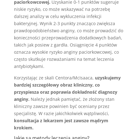
paciorkowcowej.
Uzyskanie 0-1 punktów sugeruje
niskie ryzyko, co może wskazywać na potrzebę
dalszej analizy w celu wykluczenia infekcji
bakteryjnej. Wynik 2-3 punkty znacząco zwiększa
prawdopodobieństwo anginy, co może prowadzić do
konieczności przeprowadzenia dodatkowych badań,
takich jak posiew z gardła. Osiągnięcie 4 punktów
oznacza wysokie ryzyko anginy paciorkowcowej, co
często skutkuje rozważaniami na temat leczenia
antybiotykami.
Korzystając ze skali Centora/McIsaaca,
uzyskujemy
bardziej szczegółowy obraz kliniczny, co
przyspiesza oraz poprawia dokładność diagnozy
anginy.
Należy jednak pamiętać, że złożony stan
kliniczny zawsze powinien być oceniany przez
specjalistę. W razie jakichkolwiek wątpliwości,
konsultacja z lekarzem jest zawsze mądrym
krokiem.
Jakie są metody leczenia anginy?