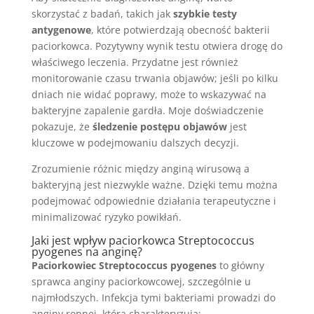
skorzystać z badań, takich jak
szybkie testy
antygenowe
, które potwierdzają obecność bakterii
paciorkowca. Pozytywny wynik testu otwiera drogę do
właściwego leczenia. Przydatne jest również
monitorowanie czasu trwania objawów; jeśli po kilku
dniach nie widać poprawy, może to wskazywać na
bakteryjne zapalenie gardła. Moje doświadczenie
pokazuje, że
śledzenie postępu objawów
jest
kluczowe w podejmowaniu dalszych decyzji.
Zrozumienie różnic między anginą wirusową a
bakteryjną jest niezwykle ważne. Dzięki temu można
podejmować odpowiednie działania terapeutyczne i
minimalizować ryzyko powikłań.
Jaki jest wpływ paciorkowca Streptococcus
pyogenes na anginę?
Paciorkowiec Streptococcus pyogenes
to główny
sprawca anginy paciorkowcowej, szczególnie u
najmłodszych. Infekcja tymi bakteriami prowadzi do
anginy ropnej, którą charakteryzują: