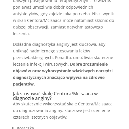
dalszym postępowaniu terapeutycznym. To ważne,
ponieważ umożliwia dobór odpowiednich
antybiotyków, gdy zajdzie taka potrzeba. Niski wynik
w skali Centora/McIsaaca może natomiast skłonić do
dalszej obserwacji, zamiast natychmiastowego
leczenia.
Dokładna diagnostyka anginy jest kluczowa, aby
uniknąć nadmiernego stosowania leków
przeciwbakteryjnych. Ponadto, umożliwia skuteczne
leczenie infekcji wirusowych.
Dobre zrozumienie
objawów oraz wykorzystanie właściwych narzędzi
diagnostycznych znacząco wpływa na zdrowie
pacjentów.
Jak stosować skalę Centora/McIsaaca w
diagnozie anginy?
Aby skutecznie wykorzystać skalę Centora/McIsaaca
do diagnozowania anginy, kluczowe jest ocenienie
czterech istotnych objawów:
gorączka,