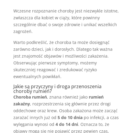
Wczesne rozpoznanie choroby jest niezwykle istotne,
zwłaszcza dla kobiet w ciąży, które powinny
szczególnie dbać o swoje zdrowie i unikać wszelkich
zagrożeń.
Warto podkreślić, że choroba ta może dosięgnąć
zarówno dzieci, jak i dorosłych. Dlatego tak ważna
jest znajomość objawów i możliwości zakażenia.
Obserwując pierwsze symptomy, możemy
skuteczniej reagować i zredukować ryzyko
ewentualnych powikłań.
Jakie są przyczyny i droga przenoszenia
choroby rumień?
Choroba rumień
, znana również jako
rumień
zakaźny
, rozprzestrzenia się głównie przez drogi
oddechowe oraz krew. Osoba zakażona może zacząć
zarażać innych już od
5 do 10 dnia
po infekcji, a czas
wylęgania wynosi od
4 do 14 dni
. Oznacza to, że
objawy mogą się nie pojawić przez pewien czas,