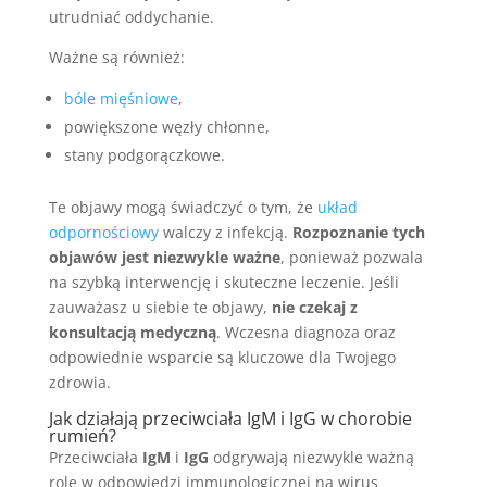
utrudniać oddychanie.
Ważne są również:
bóle mięśniowe
,
powiększone węzły chłonne,
stany podgorączkowe.
Te objawy mogą świadczyć o tym, że
układ
odpornościowy
walczy z infekcją.
Rozpoznanie tych
objawów jest niezwykle ważne
, ponieważ pozwala
na szybką interwencję i skuteczne leczenie. Jeśli
zauważasz u siebie te objawy,
nie czekaj z
konsultacją medyczną
. Wczesna diagnoza oraz
odpowiednie wsparcie są kluczowe dla Twojego
zdrowia.
Jak działają przeciwciała IgM i IgG w chorobie
rumień?
Przeciwciała
IgM
i
IgG
odgrywają niezwykle ważną
rolę w odpowiedzi immunologicznej na wirus