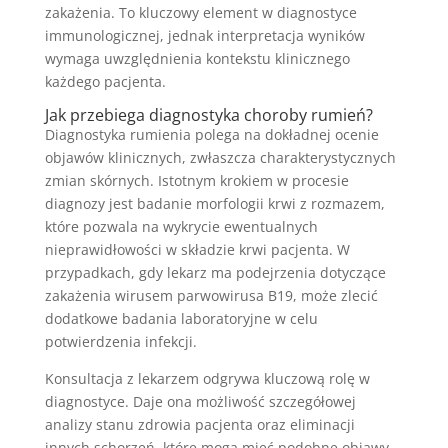
zakażenia. To kluczowy element w diagnostyce
immunologicznej, jednak interpretacja wyników
wymaga uwzględnienia kontekstu klinicznego
każdego pacjenta.
Jak przebiega diagnostyka choroby rumień?
Diagnostyka rumienia polega na dokładnej ocenie
objawów klinicznych, zwłaszcza charakterystycznych
zmian skórnych. Istotnym krokiem w procesie
diagnozy jest badanie morfologii krwi z rozmazem,
które pozwala na wykrycie ewentualnych
nieprawidłowości w składzie krwi pacjenta. W
przypadkach, gdy lekarz ma podejrzenia dotyczące
zakażenia wirusem parwowirusa B19, może zlecić
dodatkowe badania laboratoryjne w celu
potwierdzenia infekcji.
Konsultacja z lekarzem odgrywa kluczową rolę w
diagnostyce. Daje ona możliwość szczegółowej
analizy stanu zdrowia pacjenta oraz eliminacji
innych schorzeń, które mogą mieć podobne objawy.