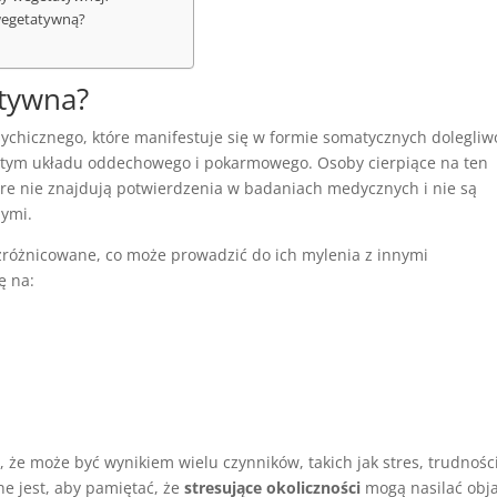
 wegetatywną?
atywna?
ychicznego, które manifestuje się w formie somatycznych dolegliwo
w tym układu oddechowego i pokarmowego. Osoby cierpiące na ten
óre nie znajdują potwierdzenia w badaniach medycznych i nie są
ymi.
zróżnicowane, co może prowadzić do ich mylenia z innymi
ę na:
, że może być wynikiem wielu czynników, takich jak stres, trudnośc
e jest, aby pamiętać, że
stresujące okoliczności
mogą nasilać obj