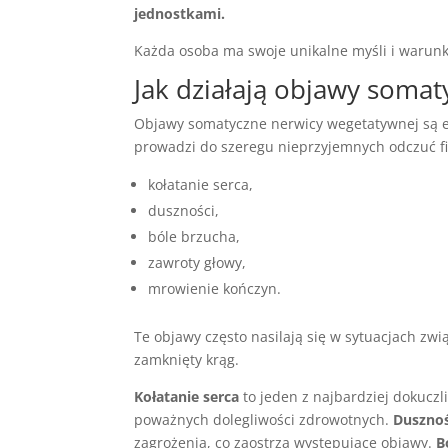
jednostkami.
Każda osoba ma swoje unikalne myśli i warunki
Jak działają
objawy somat
Objawy somatyczne nerwicy wegetatywnej są 
prowadzi do szeregu nieprzyjemnych odczuć f
kołatanie serca,
duszności,
bóle brzucha,
zawroty głowy,
mrowienie kończyn.
Te objawy często nasilają się w sytuacjach zw
zamknięty krąg.
Kołatanie serca
to jeden z najbardziej dokuc
poważnych dolegliwości zdrowotnych.
Dusznoś
zagrożenia, co zaostrza występujące objawy.
B