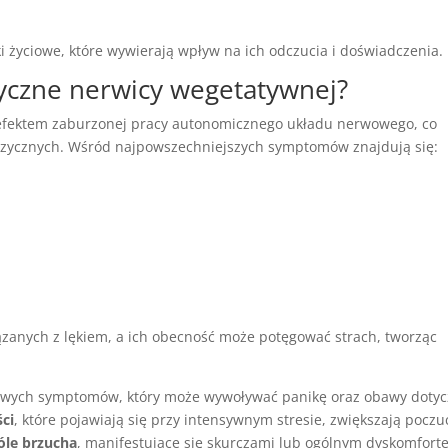
 życiowe, które wywierają wpływ na ich odczucia i doświadczenia.
yczne
nerwicy wegetatywnej?
efektem zaburzonej pracy autonomicznego układu nerwowego, co
izycznych. Wśród najpowszechniejszych symptomów znajdują się:
iązanych z lękiem, a ich obecność może potęgować strach, tworząc
zliwych symptomów, który może wywoływać panikę oraz obawy doty
ci
, które pojawiają się przy intensywnym stresie, zwiększają poczu
óle brzucha
, manifestujące się skurczami lub ogólnym dyskomfort