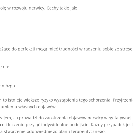
olę w rozwoju nerwicy. Cechy takie jak:
ążące do perfekcji mogą mieć trudności w radzeniu sobie ze stres
ę na:
w mózgu.
 to istnieje większe ryzyko wystąpienia tego schorzenia. Przyjrzeni
ozumieniu własnych objawów.
awzajem, co prowadzi do zaostrzenia objawów nerwicy wegetatywnej.
yce i leczeniu przyjąć indywidualne podejście. Każdy przypadek jes
a stworzenie odpowiedniego planu terapeutycznego.