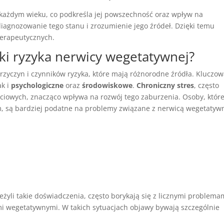
ażdym wieku, co podkreśla jej powszechność oraz wpływ na
iagnozowanie tego stanu i zrozumienie jego źródeł. Dzięki temu
terapeutycznych.
niki ryzyka nerwicy wegetatywnej?
rzyczyn i czynników ryzyka, które mają różnorodne źródła. Kluczo
jak i
psychologiczne
oraz
środowiskowe
.
Chroniczny stres
, często
ciowych, znacząco wpływa na rozwój tego zaburzenia. Osoby, któr
em, są bardziej podatne na problemy związane z nerwicą wegetatyw
eżyli takie doświadczenia, często borykają się z licznymi problema
i wegetatywnymi. W takich sytuacjach objawy bywają szczególnie