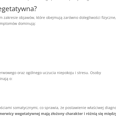
wegetatywna?
m zakresie objawów, które obejmują zarówno dolegliwości fizyczne,
 symptomów dominują:
rwowego oraz ogólnego uczucia niepokoju i stresu. Osoby
nają o:
ściami somatycznymi, co sprawia, że postawienie właściwej diagn
erwicy wegetatywnej mają złożony charakter i różnią się międz