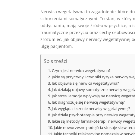
Nerwica wegetatywna to zagadnienie, które dot
schorzeniami somatycznymi. To stan, w którym f
oddychaniu, mają swoje źródło w psychice, a ic
traumatyczne przeżycia oraz cechy osobowośc
zrozumieć, jak objawy nerwicy wegetatywnej od
ulgę pacjentom.
Spis treści
Czym jest nerwica wegetatywna?
Jakie są przyczyny i czynniki ryzyka nerwicy w
Jak objawia się nerwica wegetatywna?
Jak działają objawy somatyczne nerwicy weget
Jak stres i emocje wpływają na nerwicę weget
Jak diagnozuje się nerwicę wegetatywną?
Jak wygląda leczenie nerwicy wegetatywnej?
Jak działa psychoterapia przy nerwicy wegetat
Jakie są metody farmakoterapii nerwicy weget
Jakie nowoczesne podejścia stosuje się w ter
Jakie techniki relaksacyjne pomagają w nerw