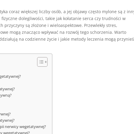
yka coraz większej liczby osób, a jej objawy często mylone są z in
izyczne dolegliwości, takie jak kołatanie serca czy trudności w
h przyczyny są złożone i wieloaspektowe. Przewlekły stres,
iowe mogą znacząco wpływać na rozwój tego schorzenia. Warto
działują na codzienne życie i jakie metody leczenia mogą przynie
egetatywnej?
atywnej?
atywną?
ywnej?
atywnej?
apii nerwicy wegetatywnej?
icy wegetatywnej?