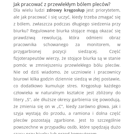
Jak pracować z przewlekłym bólem pleców?
Dla wielu ludzi
zdrowy kręgosłup
jest priorytetem,
ale jak pracować i się uczyć, kiedy trzeba zmagać się
z bólem, zwłaszcza podczas długiego siedzenia przy
biurku? Regulowane biurka stojące mogą okazać się
prawdziwą rewolucją, która odmieni obraz
pracownika schowanego za monitorem, w
przygarbionej pozycji siedzącej. Część
fizjoterapeutów wierzy, że stojące biurka są w stanie
pomóc w zmniejszeniu przewlekłego bólu pleców.
Nie od dziś wiadomo, że uczniowie i pracownicy
biurowi kilka godzin dziennie siedzą w złej postawie,
co dodatkowo kumuluje stres. Kręgosłup każdego
człowieka w naturalnym kształcie jest zbliżony do
litery „S”, ale dłuższe okresy garbienia się powodują,
że zmienia się on w „C”, kiedy zarówno głowa, jak i
szyja wystają do przodu, a ramiona i dolna część
pleców pozostają zgarbione. Jest to szczególnie
powszechne w przypadku osób, które spędzają dużo
czasu przy biurku lub przed komputerem.