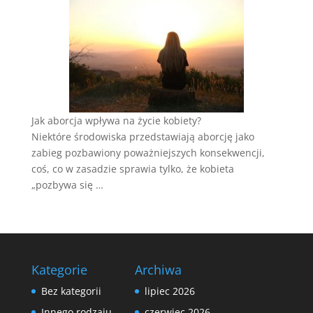
Jak aborcja wpływa na życie kobiety?
Niektóre środowiska przedstawiają aborcję jako
zabieg pozbawiony poważniejszych konsekwencji,
coś, co w zasadzie sprawia tylko, że kobieta
„pozbywa się …
Kategorie
Archiwa
Bez kategorii
lipiec 2026
Innego rodzaju
czerwiec 2026