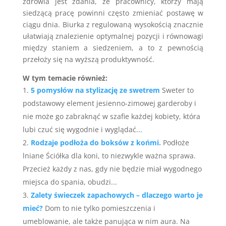
zdrowia jest zdania, że pracownicy, którzy mają
siedzącą pracę powinni często zmieniać postawę w
ciągu dnia. Biurka z regulowaną wysokością znacznie
ułatwiają znalezienie optymalnej pozycji i równowagi
między staniem a siedzeniem, a to z pewnością
przełoży się na wyższą produktywność.
W tym temacie również:
5 pomysłów na stylizację ze swetrem
Sweter to
podstawowy element jesienno-zimowej garderoby i
nie może go zabraknąć w szafie każdej kobiety, która
lubi czuć się wygodnie i wyglądać...
Rodzaje podłoża do boksów z końmi.
Podłoże
lniane Ściółka dla koni, to niezwykle ważna sprawa.
Przecież każdy z nas, gdy nie będzie miał wygodnego
miejsca do spania, obudzi...
Zalety świeczek zapachowych – dlaczego warto je
mieć?
Dom to nie tylko pomieszczenia i
umeblowanie, ale także panująca w nim aura. Na