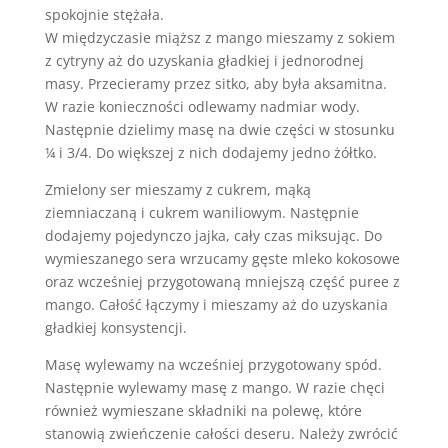
spokojnie stężała.
W międzyczasie miąższ z mango mieszamy z sokiem
z cytryny aż do uzyskania gładkiej i jednorodnej
masy. Przecieramy przez sitko, aby była aksamitna.
W razie konieczności odlewamy nadmiar wody.
Następnie dzielimy masę na dwie części w stosunku
¼ i 3/4. Do większej z nich dodajemy jedno żółtko.
Zmielony ser mieszamy z cukrem, mąką
ziemniaczaną i cukrem waniliowym. Następnie
dodajemy pojedynczo jajka, cały czas miksując. Do
wymieszanego sera wrzucamy gęste mleko kokosowe
oraz wcześniej przygotowaną mniejszą część puree z
mango. Całość łączymy i mieszamy aż do uzyskania
gładkiej konsystencji.
Masę wylewamy na wcześniej przygotowany spód.
Następnie wylewamy masę z mango. W razie chęci
również wymieszane składniki na polewę, które
stanowią zwieńczenie całości deseru. Należy zwrócić