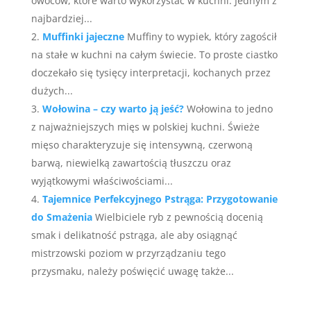
owoców, które warto wykorzystać w kuchni. Jednym z
najbardziej...
Muffinki jajeczne
Muffiny to wypiek, który zagościł
na stałe w kuchni na całym świecie. To proste ciastko
doczekało się tysięcy interpretacji, kochanych przez
dużych...
Wołowina – czy warto ją jeść?
Wołowina to jedno
z najważniejszych mięs w polskiej kuchni. Świeże
mięso charakteryzuje się intensywną, czerwoną
barwą, niewielką zawartością tłuszczu oraz
wyjątkowymi właściwościami...
Tajemnice Perfekcyjnego Pstrąga: Przygotowanie
do Smażenia
Wielbiciele ryb z pewnością docenią
smak i delikatność pstrąga, ale aby osiągnąć
mistrzowski poziom w przyrządzaniu tego
przysmaku, należy poświęcić uwagę także...