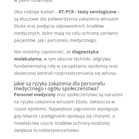
w pełni rozwinięta.
Oba rodzaje badań –
RT-PCR
i
testy serologiczne
–
są kluczowe dla potwierdzenia zakażenia wirusem
Ebola oraz podjęcia odpowiednich środków
medycznych, które mają na celu ochronę zarówno
pacjentów, jak i personelu medycznego.
Nie możemy zapomnieć, że
diagnostyka
molekularna
, w tym obecne techniki, odgrywa
fundamentalną rolę w zarządzaniu epidemią oraz
skutecznej kontroli rozprzestrzeniania się wirusa.
Jakie są ryzyka zakażenia dla personelu
medycznego i ogółu społeczeństwa?
Personel medyczny
oraz społeczeństwo są narażeni
na ryzyko zakażenia wirusem Ebola, zwłaszcza w
czasie epidemii. Największe zagrożenie występuje,
gdy lekarze i pielęgniarki opiekują się chorymi, a
niewłaściwe użycie środków ochrony osobistej
zwiększa to niebezpieczeństwo.