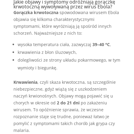
Jakie objawy i symptomy odróżniają gorączkę
krwotoczną wywoływaną przez wirus Ebola?
Gorączka krwotoczna
spowodowana wirusem Ebola
objawia się kilkoma charakterystycznymi
symptomami, które wyróżniają ją spośród innych
schorzeń. Najważniejsze z nich to:
wysoka temperatura ciała, zazwyczaj
39–40 °C
,
krwawienia z błon śluzowych,
dolegliwości ze strony układu pokarmowego, w tym
wymioty i biegunkę.
Krwawienia
, czyli skaza krwotoczna, są szczególnie
niebezpieczne, gdyż wiążą się z uszkodzeniem
naczyń krwionośnych. Objawy mogą pojawić się u
chorych w okresie od
2 do 21 dni
po zakażeniu
wirusem. To opóźnienie sprawia, że wczesne
rozpoznanie staje się trudne, ponieważ łatwo je
pomylić z symptomami takich chorób jak grypa czy
malaria.