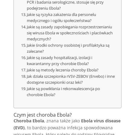
PCR i badania serologiczne, stosuje się przy
podejrzeniu Ebola?
Jakie są ryzyka zakażenia dla personelu
medycznego i ogółu społeczeństwa?
Jakie są zasady zapobiegania rozprzestrzenianiu
się wirusa Ebola w społecznościach i placówkach
medycznych?
Jakie środki ochrony osobistej i profilaktyka są
zalecane?
Jakie są zasady hospitalizacji, izolacji i
kwarantanny przy chorobie Ebola?
Jakie są metody leczenia choroby Ebola?
Jak działa szczepionka rVSV-ZEBOV (Ervebo) i inne
dostępne szczepionki oraz leki?
Jakie są powikłania i rekonwalescencja po
chorobie Ebola?
Czym jest choroba Ebola?
Choroba Ebola
, znana także jako
Ebola virus disease
(EVD)
, to bardzo poważna infekcja spowodowana
wirusem Ebola, który należy do rodziny Filoviridae.