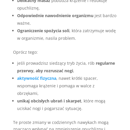
Delikatny masaż
pobudza krążenie i redukuje
opuchliznę,
Odpowiednie nawodnienie organizmu
jest bardzo
ważne,
Ograniczenie spożycia soli
, która zatrzymuje wodę
w organizmie, nasila problem.
Oprócz tego:
jeśli prowadzisz siedzący tryb życia, rób
regularne
przerwy, aby rozruszać nogi
,
aktywność fizyczna
, nawet krótki spacer,
wspomaga krążenie i pomaga w walce z
obrzękami,
unikaj obcisłych ubrań i skarpet
, które mogą
uciskać nogi i pogarszać sytuację.
Te proste zmiany w codziennych nawykach mogą
znacząco wpłynąć na zmniejszenie opuchlizny i