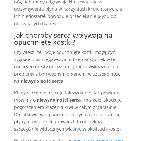
nóg. Albuminy odgrywają kluczową rolę w
utrzymywaniu płynu w naczyniach krwionośnych, a
ich niedostatek powoduje przeciekanie płynu do
otaczających tkanek.
Jak choroby serca wpływają na
opuchnięte kostki?
Czy wiesz, że Twoje opuchnięte kostki mogą być
sygnałem ostrzegawczym od serca? Obrzęk w tej
okolicy to częsty objaw, który może wskazywać na
problemy z tym ważnym organem, w szczególności
na
niewydolność serca
.
Kiedy serce nie pracuje tak wydajnie, jak powinno,
mówimy o
niewydolności serca
. To z kolei skutkuje
pogorszeniem krążenia krwi w całym organizmie.
Dodatkowo, w organizmie zaczynają gromadzić się
płyny, co w efekcie prowadzi do obrzęków,
szczególnie widocznych właśnie w okolicach kostek.
Warto również pamiętać, że
wysokie ciśnienie krwi
,