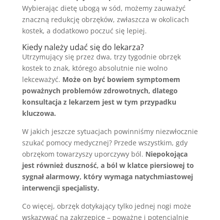
Wybierając dietę ubogą w sód, możemy zauważyć
znaczną redukcję obrzęków, zwłaszcza w okolicach
kostek, a dodatkowo poczuć się lepiej.
Kiedy należy udać się do lekarza?
Utrzymujący się przez dwa, trzy tygodnie obrzęk
kostek to znak, którego absolutnie nie wolno
lekceważyć.
Może on być bowiem symptomem
poważnych problemów zdrowotnych, dlatego
konsultacja z lekarzem jest w tym przypadku
kluczowa.
W jakich jeszcze sytuacjach powinniśmy niezwłocznie
szukać pomocy medycznej? Przede wszystkim, gdy
obrzękom towarzyszy uporczywy ból.
Niepokojąca
jest również duszność, a ból w klatce piersiowej to
sygnał alarmowy, który wymaga natychmiastowej
interwencji specjalisty.
Co więcej, obrzęk dotykający tylko jednej nogi może
wskazywać na zakrzepicę – poważne i potencjalnie