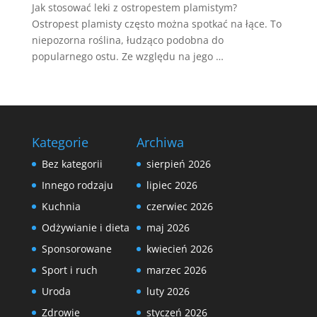
Jak stosować leki z ostropestem plamistym?
Ostropest plamisty często można spotkać na łące. To
niepozorna roślina, łudząco podobna do
popularnego ostu. Ze względu na jego …
Kategorie
Archiwa
Bez kategorii
sierpień 2026
Innego rodzaju
lipiec 2026
Kuchnia
czerwiec 2026
Odżywianie i dieta
maj 2026
Sponsorowane
kwiecień 2026
Sport i ruch
marzec 2026
Uroda
luty 2026
Zdrowie
styczeń 2026