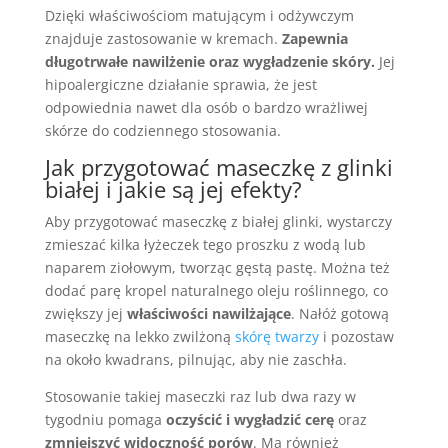
Dzięki właściwościom matującym i odżywczym
znajduje zastosowanie w kremach.
Zapewnia
długotrwałe nawilżenie oraz wygładzenie skóry.
Jej
hipoalergiczne działanie sprawia, że jest
odpowiednia nawet dla osób o bardzo wrażliwej
skórze do codziennego stosowania.
Jak przygotować maseczkę z glinki
białej i jakie są jej efekty?
Aby przygotować maseczkę z białej glinki, wystarczy
zmieszać kilka łyżeczek tego proszku z wodą lub
naparem ziołowym, tworząc gęstą pastę. Można też
dodać parę kropel naturalnego oleju roślinnego, co
zwiększy jej
właściwości nawilżające
. Nałóż gotową
maseczkę na lekko zwilżoną
skórę twarzy
i pozostaw
na około kwadrans, pilnując, aby nie zaschła.
Stosowanie takiej maseczki raz lub dwa razy w
tygodniu pomaga
oczyścić i wygładzić cerę
oraz
zmniejszyć widoczność porów
. Ma również