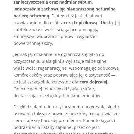
zanieczyszczenia oraz nadmiar sebum,
jednocześnie zachowując nienaruszoną naturalną
barierę ochronną.
Dlatego też jest idealnym
rozwiązaniem dla osób z
cerą trądzikową
i
tłustą
. Jej
subtelne właściwości ściągające pomagają
zmniejszyć widoczność porów i wygładzić
powierzchnię skóry.
Jednak jej działanie nie ogranicza się tylko do
oczyszczania. Biała glinka wykazuje także silne
właściwości regeneracyjne, wspomagając odbudowę
komórek skóry oraz poprawiając jej elastyczność —
co jest szczególnie korzystne dla
cery dojrzałej
.
Obecne w niej minerały odżywiają skórę,
dostarczając niezbędnych mikroelementów.
Dzięki działaniu detoksykacyjnemu przyczynia się do
usuwania toksyn z powierzchni skóry, co sprawia, że
cera staje się bardziej promienna. Ponadto łagodzi
podrażnienia i stany zapalne, przez co jest