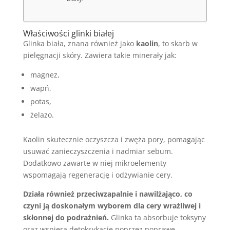
Właściwości glinki białej
Glinka biała, znana również jako
kaolin
, to skarb w
pielęgnacji skóry. Zawiera takie minerały jak:
magnez,
wapń,
potas,
żelazo.
Kaolin skutecznie oczyszcza i zwęża pory, pomagając
usuwać zanieczyszczenia i nadmiar sebum.
Dodatkowo zawarte w niej mikroelementy
wspomagają regenerację i odżywianie cery.
Działa również przeciwzapalnie i nawilżająco, co
czyni ją doskonałym wyborem dla cery wrażliwej i
skłonnej do podrażnień.
Glinka ta absorbuje toksyny
oraz wspiera detoksykację poprzez poprawę