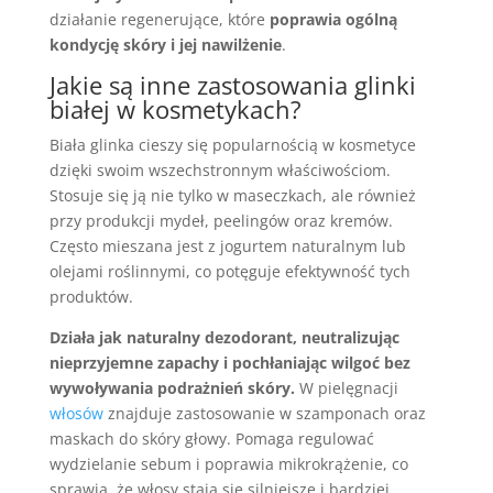
działanie regenerujące, które
poprawia ogólną
kondycję skóry i jej nawilżenie
.
Jakie są inne zastosowania glinki
białej w kosmetykach?
Biała glinka cieszy się popularnością w kosmetyce
dzięki swoim wszechstronnym właściwościom.
Stosuje się ją nie tylko w maseczkach, ale również
przy produkcji mydeł, peelingów oraz kremów.
Często mieszana jest z jogurtem naturalnym lub
olejami roślinnymi, co potęguje efektywność tych
produktów.
Działa jak naturalny dezodorant, neutralizując
nieprzyjemne zapachy i pochłaniając wilgoć bez
wywoływania podrażnień skóry.
W pielęgnacji
włosów
znajduje zastosowanie w szamponach oraz
maskach do skóry głowy. Pomaga regulować
wydzielanie sebum i poprawia mikrokrążenie, co
sprawia, że włosy stają się silniejsze i bardziej