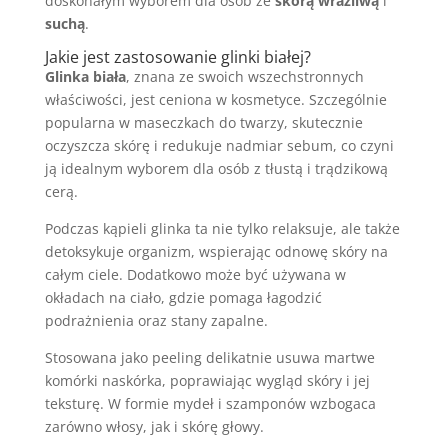
doskonałym wyborem dla osób ze
skórą wrażliwą
i
suchą
.
Jakie jest zastosowanie glinki białej?
Glinka biała
, znana ze swoich wszechstronnych
właściwości, jest ceniona w kosmetyce. Szczególnie
popularna w maseczkach do twarzy, skutecznie
oczyszcza skórę i redukuje nadmiar sebum, co czyni
ją idealnym wyborem dla osób z tłustą i trądzikową
cerą.
Podczas kąpieli glinka ta nie tylko relaksuje, ale także
detoksykuje organizm, wspierając odnowę skóry na
całym ciele. Dodatkowo może być używana w
okładach na ciało, gdzie pomaga łagodzić
podrażnienia oraz stany zapalne.
Stosowana jako peeling delikatnie usuwa martwe
komórki naskórka, poprawiając wygląd skóry i jej
teksturę. W formie mydeł i szamponów wzbogaca
zarówno włosy, jak i skórę głowy.