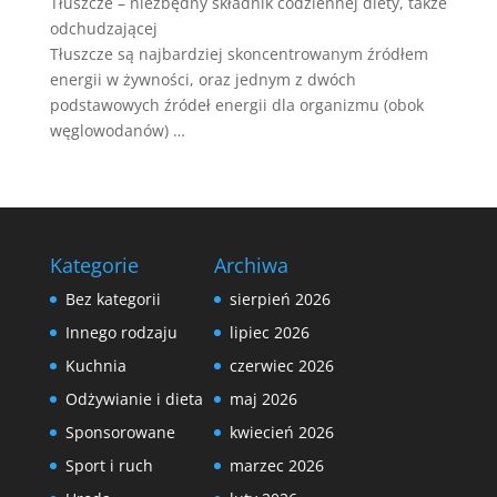
Tłuszcze – niezbędny składnik codziennej diety, także
odchudzającej
Tłuszcze są najbardziej skoncentrowanym źródłem
energii w żywności, oraz jednym z dwóch
podstawowych źródeł energii dla organizmu (obok
węglowodanów) …
Kategorie
Archiwa
Bez kategorii
sierpień 2026
Innego rodzaju
lipiec 2026
Kuchnia
czerwiec 2026
Odżywianie i dieta
maj 2026
Sponsorowane
kwiecień 2026
Sport i ruch
marzec 2026