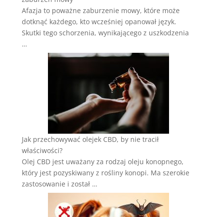
Afazja to poważne zaburzenie mowy, które może
dotknąć każdego, kto wcześniej opanował język.
Skutki tego schorzenia, wynikającego z uszkodzenia
…
Jak przechowywać olejek CBD, by nie tracił
właściwości?
Olej CBD jest uważany za rodzaj oleju konopnego,
który jest pozyskiwany z rośliny konopi. Ma szerokie
zastosowanie i został …