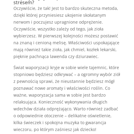
stresem?
Oczywiście, że tak! Jest to bardzo skuteczna metoda,
dzięki której przyniesiesz ukojenie skołatanym
nerwom i poczujesz upragnione odprężenie.
Oczywiście, wszystko zależy od tego, jak zioła
wybierzesz. W pierwszej kolejności możesz postawić
na znaną i cenioną melisę. Właściwości uspokajające
mają również takie zioła, jak chmiel, kozłek lekarski,
pięknie pachnąca lawenda czy dziurawiec.
Świat waporyzacji kryje w sobie wiele tajemnic, które
stopniowo będziesz odkrywać – a ogromny wybór ziół
z pewnością sprawi, że nieustannie będziesz mógł
poznawać nowe aromaty i właściwości roślin. Co
ważne, waporyzacja sama w sobie jest bardzo
relaksująca. Konieczność wykonywania długich
wdechów działa odprężająco. Warto również zadbać
o odpowiednie otoczenie – delikatne oświetlenie,
kilka świeczek i spokojna muzyka to gwarancja
wieczoru, po którym zaśniesz jak dziecko!