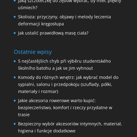
Jaką szczoteczkę do zębów wybrać, by mieć piękny
uśmiech?
Skolioza: przyczyny, objawy i metody leczenia
deformacji kręgosłupa
Jak ustalić prawidłową masę ciała?
Ostatnie wpisy
5 nejčastějších chyb při výběru studentského
školního batohu a jak se jim vyhnout
Komody do różnych wnętrz: jak wybrać model do
sypialni, salonu i przedpokoju (szuflady, półki,
materiały i rozmiar)
Jakie akcesoria rowerowe warto kupić:
bezpieczeństwo, komfort i rzeczy przydatne w
trasie
Bezpieczny wybór akcesoriów intymnych, materiał,
higiena i funkcje dodatkowe