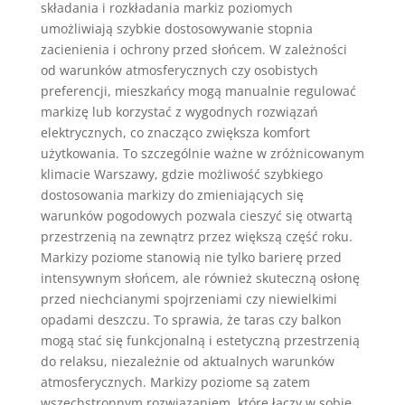
składania i rozkładania markiz poziomych
umożliwiają szybkie dostosowywanie stopnia
zacienienia i ochrony przed słońcem. W zależności
od warunków atmosferycznych czy osobistych
preferencji, mieszkańcy mogą manualnie regulować
markizę lub korzystać z wygodnych rozwiązań
elektrycznych, co znacząco zwiększa komfort
użytkowania. To szczególnie ważne w zróżnicowanym
klimacie Warszawy, gdzie możliwość szybkiego
dostosowania markizy do zmieniających się
warunków pogodowych pozwala cieszyć się otwartą
przestrzenią na zewnątrz przez większą część roku.
Markizy poziome stanowią nie tylko barierę przed
intensywnym słońcem, ale również skuteczną osłonę
przed niechcianymi spojrzeniami czy niewielkimi
opadami deszczu. To sprawia, że taras czy balkon
mogą stać się funkcjonalną i estetyczną przestrzenią
do relaksu, niezależnie od aktualnych warunków
atmosferycznych. Markizy poziome są zatem
wszechstronnym rozwiązaniem, które łączy w sobie