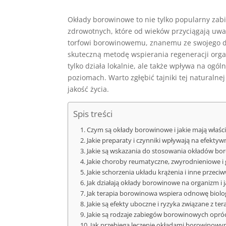
Okłady borowinowe to nie tylko popularny zabi
zdrowotnych, które od wieków przyciągają uwa
torfowi borowinowemu, znanemu ze swojego dz
skuteczną metodę wspierania regeneracji orga
tylko działa lokalnie, ale także wpływa na og
poziomach. Warto zgłębić tajniki tej naturalne
jakość życia.
Spis treści
Czym są okłady borowinowe i jakie mają właśc
Jakie preparaty i czynniki wpływają na efekty
Jakie są wskazania do stosowania okładów b
Jakie choroby reumatyczne, zwyrodnieniowe i 
Jakie schorzenia układu krążenia i inne przec
Jak działają okłady borowinowe na organizm i
Jak terapia borowinowa wspiera odnowę biolog
Jakie są efekty uboczne i ryzyka związane z t
Jakie są rodzaje zabiegów borowinowych opró
Jak przebiega leczenie okładami borowinowymi