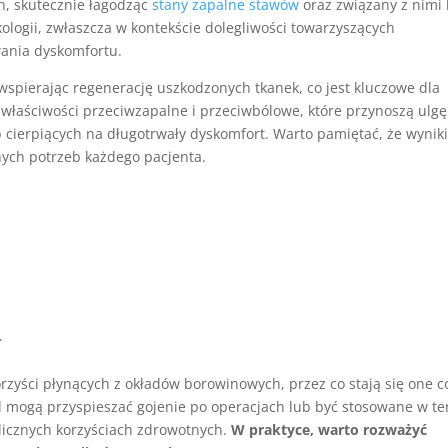
h, skutecznie łagodząc
stany zapalne stawów
oraz związany z nimi 
kologii, zwłaszcza w kontekście dolegliwości towarzyszących
ania dyskomfortu.
wspierając regenerację uszkodzonych tkanek, co jest kluczowe dla
 właściwości przeciwzapalne i przeciwbólowe, które przynoszą ulg
 cierpiących na długotrwały dyskomfort. Warto pamiętać, że wynik
lnych potrzeb każdego pacjenta.
.
korzyści płynących z okładów borowinowych, przez co stają się one c
ad mogą przyspieszać gojenie po operacjach lub być stosowane w te
i licznych korzyściach zdrowotnych.
W praktyce, warto rozważyć