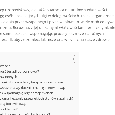
eg uzdrowiskowy, ale także skarbnica naturalnych właściwości
gę osób poszukujących ulgi w dolegliwościach. Dzięki organiczne
iałania przeciwzapalnego i przeciwbólowego, wiele osób odkrywa
nizmu. Borowina, z jej unikalnymi właściwościami termicznymi, ni
ólne samopoczucie, wspomagając procesy lecznicze na różnych
j terapii, aby zrozumieć, jak może ona wpłynąć na nasze zdrowie i
iwości?
wność terapii borowinowej?
orowinowych?
ginekologiczne leczy terapia borowinowa?
iwwskazania wykluczają terapię borowinową?
 jak wspomagają regenerację tkanek?
iczną i leczenie przewlekłych stanów zapalnych?
erapią borowinową?
cz okładów?
 i jak często należy je stosować?