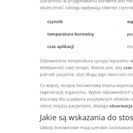
Staranność w przygotowaniu borowiny jest nie
skuteczność zabiegu wpływają również czynniki 
czynnik
wp
temperatura borowiny
po
czas aplikacji
mu
Odpowiednia temperatura sprzyja lepszemu wc
efektywność całej terapii. Ważne jest, aby
czas
potrzeb pacjenta; zbyt długa jego obecność m
Co więcej, terapię borowinową można wspierać 
regenerację organizmu. Wybór odpowiednich 
kluczowy dla uzyskania pozytywnych efektów t
różnić między pacjentami, dlatego
obserwacja
Jakie są wskazania do s
Okłady borowinowe mają szerokie zastosowani