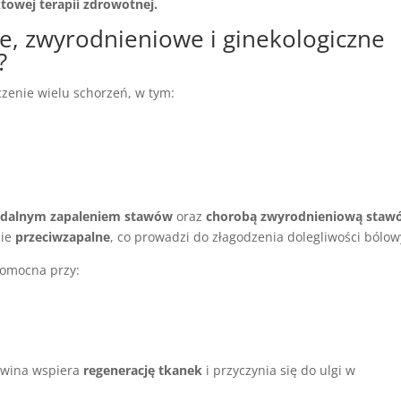
owej terapii zdrowotnej.
e, zwyrodnieniowe i ginekologiczne
?
zenie wielu schorzeń, w tym:
idalnym zapaleniem stawów
oraz
chorobą zwyrodnieniową staw
nie
przeciwzapalne
, co prowadzi do złagodzenia dolegliwości bólow
 pomocna przy:
owina wspiera
regenerację tkanek
i przyczynia się do ulgi w