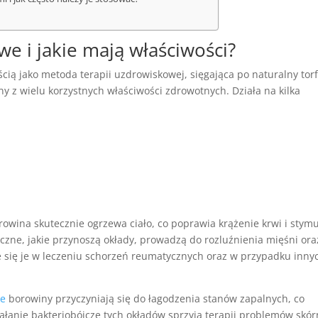
e i jakie mają właściwości?
ią jako metoda terapii uzdrowiskowej, sięgająca po naturalny tor
y z wielu korzystnych właściwości zdrowotnych. Działa na kilka
rowina skutecznie ogrzewa ciało, co poprawia krążenie krwi i stym
iczne, jakie przynoszą okłady, prowadzą do rozluźnienia mięśni ora
e się je w leczeniu schorzeń reumatycznych oraz w przypadku inny
ne
borowiny przyczyniają się do łagodzenia stanów zapalnych, co
iałanie bakteriobójcze tych okładów sprzyja terapii problemów skó