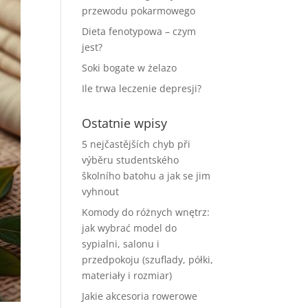
przewodu pokarmowego
Dieta fenotypowa – czym
jest?
Soki bogate w żelazo
Ile trwa leczenie depresji?
Ostatnie wpisy
5 nejčastějších chyb při
výběru studentského
školního batohu a jak se jim
vyhnout
Komody do różnych wnętrz:
jak wybrać model do
sypialni, salonu i
przedpokoju (szuflady, półki,
materiały i rozmiar)
Jakie akcesoria rowerowe