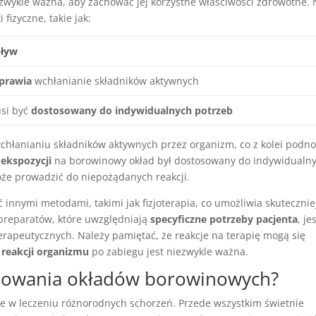
zwykle ważna, aby zachować jej korzystne właściwości zdrowotne.
fizyczne, takie jak:
ływ
prawia
wchłanianie składników aktywnych
si być
dostosowany do indywidualnych potrzeb
hłanianiu składników aktywnych przez organizm, co z kolei podno
 ekspozycji
na borowinowy okład był dostosowany do indywidualn
oże prowadzić do niepożądanych reakcji.
innymi metodami, takimi jak fizjoterapia, co umożliwia skutecznie
preparatów, które uwzględniają
specyficzne potrzeby pacjenta
, je
erapeutycznych. Należy pamiętać, że reakcje na terapię mogą się
 reakcji organizmu
po zabiegu jest niezwykle ważna.
tosowania okładów borowinowych?
e w leczeniu różnorodnych schorzeń. Przede wszystkim świetnie