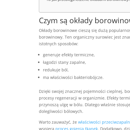
Czym są okłady borowinow
Okłady borowinowe cieszą się dużą popularnośc
borowinowy. Ten organiczny surowiec jest znan
istotnych sposobów:
generuje efekty termiczne,
łagodzi stany zapalne,
redukuje ból,
ma właściwości bakteriobójcze.
Dzięki swojej znacznej pojemności cieplnej, bo
procesy regeneracji w organizmie. Efekty term
przynoszą ulgę w bólu. Dlatego właśnie stosuj
dolegliwości bólowych.
Warto zauważyć, że
właściwości przeciwzapal
wspiera
proces gojenia tkanek
. Dodatkowo, dz