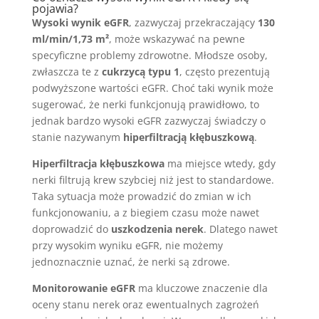
pojawia?
Wysoki wynik eGFR
, zazwyczaj przekraczający
130
ml/min/1,73 m²
, może wskazywać na pewne
specyficzne problemy zdrowotne. Młodsze osoby,
zwłaszcza te z
cukrzycą typu 1
, często prezentują
podwyższone wartości eGFR. Choć taki wynik może
sugerować, że nerki funkcjonują prawidłowo, to
jednak bardzo wysoki eGFR zazwyczaj świadczy o
stanie nazywanym
hiperfiltracją kłębuszkową
.
Hiperfiltracja kłębuszkowa
ma miejsce wtedy, gdy
nerki filtrują krew szybciej niż jest to standardowe.
Taka sytuacja może prowadzić do zmian w ich
funkcjonowaniu, a z biegiem czasu może nawet
doprowadzić do
uszkodzenia nerek
. Dlatego nawet
przy wysokim wyniku eGFR, nie możemy
jednoznacznie uznać, że nerki są zdrowe.
Monitorowanie eGFR
ma kluczowe znaczenie dla
oceny stanu nerek oraz ewentualnych zagrożeń