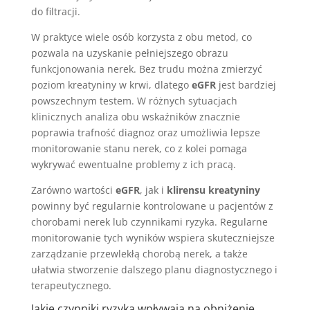
do filtracji.
W praktyce wiele osób korzysta z obu metod, co
pozwala na uzyskanie pełniejszego obrazu
funkcjonowania nerek. Bez trudu można zmierzyć
poziom kreatyniny w krwi, dlatego
eGFR
jest bardziej
powszechnym testem. W różnych sytuacjach
klinicznych analiza obu wskaźników znacznie
poprawia trafność diagnoz oraz umożliwia lepsze
monitorowanie stanu nerek, co z kolei pomaga
wykrywać ewentualne problemy z ich pracą.
Zarówno wartości
eGFR
, jak i
klirensu kreatyniny
powinny być regularnie kontrolowane u pacjentów z
chorobami nerek lub czynnikami ryzyka. Regularne
monitorowanie tych wyników wspiera skuteczniejsze
zarządzanie przewlekłą chorobą nerek, a także
ułatwia stworzenie dalszego planu diagnostycznego i
terapeutycznego.
Jakie czynniki ryzyka wpływają na obniżenie