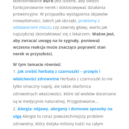
Monitorowanie
eGFR
jest istotne, aby śledzić
funkcjonowanie nerek i dostosowywać działania
prewencyjne. W przypadku wystąpienia objawów
niewydolności, takich jak obrzęki,
problemy z
oddawaniem moczu
czy zawroty głowy, warto jak
najszybciej skontaktować się z lekarzem.
Ważne jest,
aby zwracać uwagę na te sygnały, ponieważ
wczesna reakcja może znacząco poprawić stan
nerek w przyszłości.
W tym temacie również:
Jak zrobić herbatę z czarnuszki – przepis i
właściwości zdrowotne
Herbata z czarnuszki to nie
tylko smaczny napój, ale także skarbnica
zdrowotnych właściwości, które od wieków doceniane
są w medycynie naturalnej. Przygotowanie...
Alergia: objawy, alergeny i domowe sposoby na
ulgę
Alergie to coraz powszechniejszy problem
zdrowotny, który dotyka miliony ludzi na całym