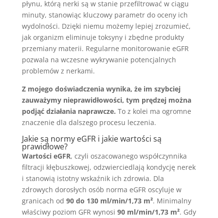
płynu, którą nerki są w stanie przefiltrować w ciągu
minuty, stanowiąc kluczowy parametr do oceny ich
wydolności. Dzięki niemu możemy lepiej zrozumieć,
jak organizm eliminuje toksyny i zbędne produkty
przemiany materii. Regularne monitorowanie eGFR
pozwala na wczesne wykrywanie potencjalnych
problemów z nerkami.
Z mojego doświadczenia wynika, że im szybciej
zauważymy nieprawidłowości, tym prędzej można
podjąć działania naprawcze.
To z kolei ma ogromne
znaczenie dla dalszego procesu leczenia.
Jakie są normy eGFR i jakie wartości są
prawidłowe?
Wartości eGFR
, czyli oszacowanego współczynnika
filtracji kłębuszkowej, odzwierciedlają kondycję nerek
i stanowią istotny wskaźnik ich zdrowia. Dla
zdrowych dorosłych osób norma eGFR oscyluje w
granicach od
90 do 130 ml/min/1,73 m²
. Minimalny
właściwy poziom GFR wynosi
90 ml/min/1,73 m²
. Gdy