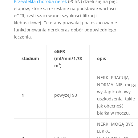
Przewlekła choroba nerek
(PChN) dzieli się na pięć
etapów, które są określane na podstawie wartości
eGFR, czyli szacowanej szybkości filtracji
kłębuszkowej. Te etapy pozwalają na oszacowanie
funkcjonowania nerek oraz dobór odpowiedniego
leczenia.
eGFR
stadium
(ml/min/1,73
opis
m²)
NERKI PRACUJĄ
NORMALNIE, mogą
wystąpić objawy
1
powyżej 90
uszkodzenia, takie
jak obecność
białka w moczu.
NERKI MOGĄ BYĆ
LEKKO