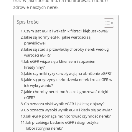
oraz w jaki sposób można monitorować i dbać o
zdrowie naszych nerek.
Spis treści
Czym jest eGFR i wskaźnik filtracji kłębuszkowej?
Jakie są normy eGFR i jakie wartości są
prawidłowe?
Jakie są stadia przewlekłej choroby nerek według
wartości eGFR?
Jak eGFR wiąże się z klirensem i stężeniem
kreatyniny?
Jakie czynniki ryzyka wpływają na obniżenie eGFR?
Jakie są przyczyny uszkodzenia nerek i rola eGFR w
ich wykrywaniu?
Jakie choroby nerek można zdiagnozować dzięki
eGFR?
Co oznacza niski wynik eGFR i jakie są objawy?
Co oznacza wysoki wynik eGFR i kiedy się pojawia?
Jak eGFR pomaga monitorować czynność nerek?
Jak przebiega badanie eGFR i diagnostyka
laboratoryjna nerek?