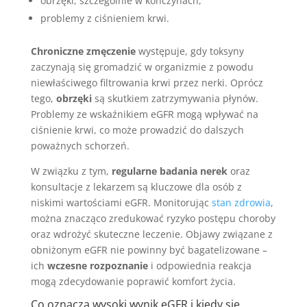
obrzęki, szczególnie w kończynach,
problemy z ciśnieniem krwi.
Chroniczne zmęczenie
występuje, gdy toksyny
zaczynają się gromadzić w organizmie z powodu
niewłaściwego filtrowania krwi przez nerki. Oprócz
tego,
obrzęki
są skutkiem zatrzymywania płynów.
Problemy ze wskaźnikiem eGFR mogą wpływać na
ciśnienie krwi, co może prowadzić do dalszych
poważnych schorzeń.
W związku z tym,
regularne badania nerek
oraz
konsultacje z lekarzem są kluczowe dla osób z
niskimi wartościami eGFR. Monitorując
stan zdrowia
,
można znacząco zredukować ryzyko postępu choroby
oraz wdrożyć skuteczne leczenie. Objawy związane z
obniżonym eGFR nie powinny być bagatelizowane –
ich
wczesne rozpoznanie
i odpowiednia reakcja
mogą zdecydowanie poprawić komfort życia.
Co oznacza wysoki wynik eGFR i kiedy się