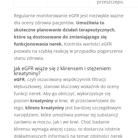
przeszczepu.
Regularne monitorowanie eGFR jest niezwykle ważne
dla oceny zdrowia pacjentów.
Umożliwia to
skuteczne planowanie działań terapeutycznych,
które są dostosowane do zmieniającego się
funkcjonowania nerek.
Kontrola wartości eGFR
pozwala na szybką reakcję w przypadku pogorszenia
stanu zdrowia.
Jak eGFR wiąże się z klirensem i stężeniem
kreatyniny?
eGFR
, czyli oszacowany współczynnik filtracji
kłębuszkowej, stanowi kluczowy wskaźnik do oceny
funkcji nerek. Aby go obliczyć, wykorzystuje się
poziom
kreatyniny
w krwi. W przeciwieństwie do
tego,
klirens kreatyniny
jest bardziej szczegółowym
narzędziem, które umożliwia pomiar tej substancji
zarówno w moczu, jak i we krwi. Choć badanie
klirensu wymaga więcej czasu, to dostarcza istotnie
dokładniejszych informacji na temat zdolności nerek