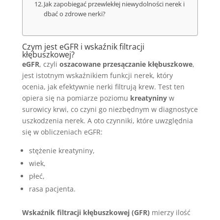
Jak zapobiegać przewlekłej niewydolności nerek i
dbać o zdrowe nerki?
Czym jest eGFR i wskaźnik filtracji
kłębuszkowej?
eGFR
, czyli
oszacowane przesączanie kłębuszkowe
,
jest istotnym wskaźnikiem funkcji nerek, który
ocenia, jak efektywnie nerki filtrują krew. Test ten
opiera się na pomiarze poziomu
kreatyniny
w
surowicy krwi, co czyni go niezbędnym w diagnostyce
uszkodzenia nerek. A oto czynniki, które uwzględnia
się w obliczeniach eGFR:
stężenie kreatyniny,
wiek,
płeć,
rasa pacjenta.
Wskaźnik filtracji kłębuszkowej (GFR)
mierzy ilość