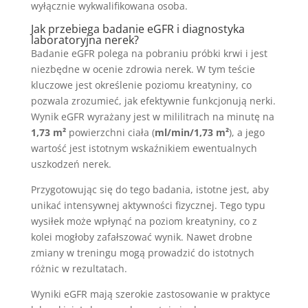
wyłącznie wykwalifikowana osoba.
Jak przebiega badanie eGFR i diagnostyka
laboratoryjna nerek?
Badanie eGFR polega na pobraniu próbki krwi i jest
niezbędne w ocenie zdrowia nerek. W tym teście
kluczowe jest określenie poziomu kreatyniny, co
pozwala zrozumieć, jak efektywnie funkcjonują nerki.
Wynik eGFR wyrażany jest w mililitrach na minutę na
1,73 m²
powierzchni ciała (
ml/min/1,73 m²
), a jego
wartość jest istotnym wskaźnikiem ewentualnych
uszkodzeń nerek.
Przygotowując się do tego badania, istotne jest, aby
unikać intensywnej aktywności fizycznej. Tego typu
wysiłek może wpłynąć na poziom kreatyniny, co z
kolei mogłoby zafałszować wynik. Nawet drobne
zmiany w treningu mogą prowadzić do istotnych
różnic w rezultatach.
Wyniki eGFR mają szerokie zastosowanie w praktyce