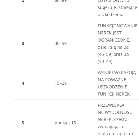
2
60–89
OSŁABIONE, co
sugeruje istniejące
uszkodzenia.
FUNKCJONOWANIE
NEREK JEST
OGRANICZONE,
3
30–59
dzieli się na 3a
(45–59) oraz 3b
(30–44).
WYNIKI WSKAZUJĄ
NA POWAŻNE
4
15–29
USZKODZENIE
FUNKCJI NEREK.
PRZEWLEKŁA
NIEWYDOLNOŚĆ
NEREK, często
5
poniżej 15
wymagająca
dializoterapii lub