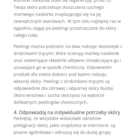
Komórki naskórka stale się regenerują, przez co
Twoja skóra potrzebuje złuszczania suchego
martwego naskórka znajdującego się na jej
zewnętrznych warstwach. W tym celu najlepiej raz w
tygodniu sięgaj po peelingi przeznaczone do skóry
całego ciała.
Peelingi można podzielić na dwa rodzaje: kosmetyki z
drobinkami trącymi, które ścierają martwy naskórek
oraz zawierające składniki aktywne zmiękczające go i
usuwające go w sposób chemiczny. Odpowiedni
produkt dla siebie dobierz pod kątem rodzaju
własnej skóry. Peelingi z drobinkami trącymi są
odpowiednie dla zdrowej i odpornej skóry tłustej.
Skóra wrażliwa i sucha skorzysta na wyborze
delikatnych peelingów chemicznych.
4. Odpowiadaj na indywidualne potrzeby skóry
Pamiętaj, że wszystkie wskazówki odnośnie
pielęgnacji skóry, jakie znajdziesz w internecie, są
pisane ogólnikowo i odnoszą się do dużej grupy