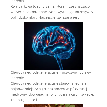
leczenia
Rwa barkowa to schorzenie, które może znacząco
wpływać na codzienne życie, wywołując intensywny
ból i dyskomfort. Najczęściej związana jest …
Choroby neurodegeneracyjne – przyczyny, objawy i
leczenie
Choroby neurodegeneracyjne stanowią jedną z
najpoważniejszych grup schorzeń współczesnej
medycyny, dotykając miliony ludzi na całym świecie.
Te postępujące i …