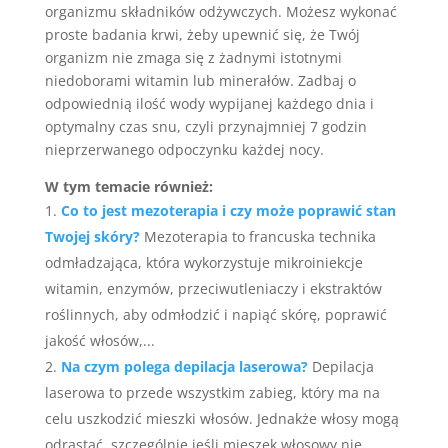
organizmu składników odżywczych. Możesz wykonać
proste badania krwi, żeby upewnić się, że Twój
organizm nie zmaga się z żadnymi istotnymi
niedoborami witamin lub minerałów. Zadbaj o
odpowiednią ilość wody wypijanej każdego dnia i
optymalny czas snu, czyli przynajmniej 7 godzin
nieprzerwanego odpoczynku każdej nocy.
W tym temacie również:
Co to jest mezoterapia i czy może poprawić stan
Twojej skóry?
Mezoterapia to francuska technika
odmładzająca, która wykorzystuje mikroiniekcje
witamin, enzymów, przeciwutleniaczy i ekstraktów
roślinnych, aby odmłodzić i napiąć skórę, poprawić
jakość włosów,...
Na czym polega depilacja laserowa?
Depilacja
laserowa to przede wszystkim zabieg, który ma na
celu uszkodzić mieszki włosów. Jednakże włosy mogą
odrastać, szczególnie jeśli mieszek włosowy nie...